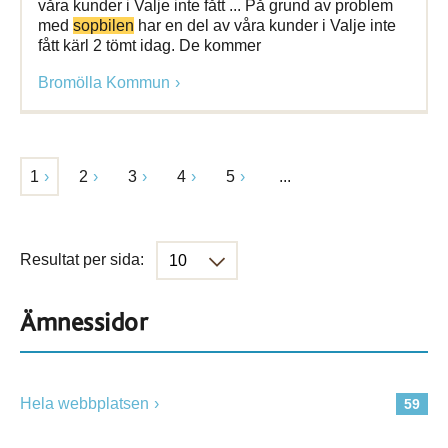
våra kunder i Valje inte fått ... På grund av problem
med
sopbilen
har en del av våra kunder i Valje inte
fått kärl 2 tömt idag. De kommer
Bromölla Kommun
1
2
3
4
5
...
Resultat per sida:
Ämnessidor
Hela webbplatsen
59