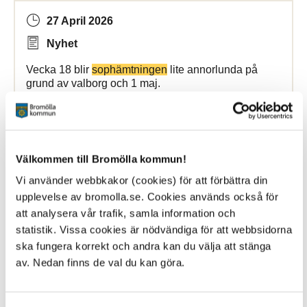
27 April 2026
Nyhet
Vecka 18 blir
sophämtningen
lite annorlunda på
grund av valborg och 1 maj.
Bromölla Kommun
Välkommen till Bromölla kommun!
[Arkiverad] Ändrad dag för
sophämtning
Vi använder webbkakor (cookies) för att förbättra din
upplevelse av bromolla.se. Cookies används också för
11 May 2026
att analysera vår trafik, samla information och
statistik. Vissa cookies är nödvändiga för att webbsidorna
Nyhet
ska fungera korrekt och andra kan du välja att stänga
Vecka 20 blir
sophämtningen
lite annorlunda på
av. Nedan finns de val du kan göra.
grund av Kristi himmelfärdsdag.
Bromölla Kommun