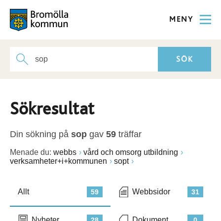
MENY
Sökresultat
Din sökning på
sop
gav
59
träffar
Menade du:
webbs
vård och omsorg utbildning
verksamheter+i+kommunen
sopt
Allt
Webbsidor
59
31
Nyheter
Dokument
28
0