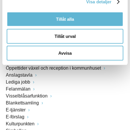
Visa detaljer
www.bromolla.se
Tillåt alla
Växel: 0456-82 20 00
Fax: 0456-82 22 00
Org.nr: 212000-0894
Tillåt urval
SNABBVAL
Avvisa
Öppettider växel och reception i kommunhuset
Anslagstavla
Lediga jobb
Felanmälan
Visselblåsarfunktion
Blankettsamling
E-tjänster
E-förslag
Kulturpunkten