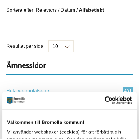
Sortera efter:
Relevans
/
Datum
/
Alfabetiskt
Resultat per sida:
Ämnessidor
Hela webbplatsen
431
Platser
Välkommen till Bromölla kommun!
Vi använder webbkakor (cookies) för att förbättra din
Alla platser
431