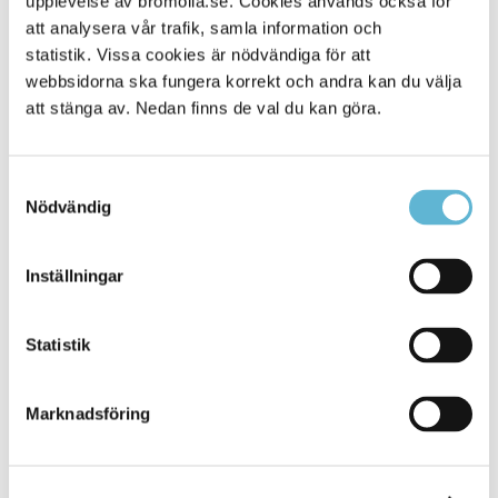
upplevelse av bromolla.se. Cookies används också för
att analysera vår trafik, samla information och
statistik. Vissa cookies är nödvändiga för att
webbsidorna ska fungera korrekt och andra kan du välja
att stänga av. Nedan finns de val du kan göra.
Samtyckesval
Nödvändig
KONTAKT
Inställningar
Besöksadress
Statistik
Kommunhuset, Storgatan 48
Postadress
Marknadsföring
Box 18, 295 21 Bromölla
E-post
kommunstyrelsen@bromolla.se
Webbadress