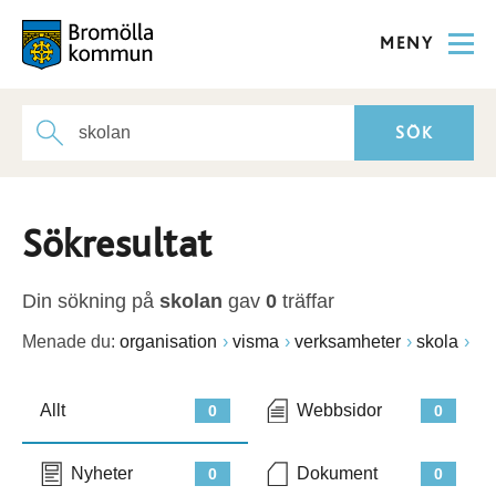
MENY
Sökresultat
Din sökning på
skolan
gav
0
träffar
Menade du:
organisation
visma
verksamheter
skola
Allt
Webbsidor
0
0
Nyheter
Dokument
0
0