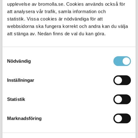
upplevelse av bromolla.se. Cookies används också för
Alla platser
536
att analysera vår trafik, samla information och
statistik. Vissa cookies är nödvändiga för att
webbsidorna ska fungera korrekt och andra kan du välja
att stänga av. Nedan finns de val du kan göra.
Samtyckesval
Nödvändig
Inställningar
KONTAKT
Statistik
Besöksadress
Kommunhuset, Storgatan 48
Postadress
Marknadsföring
Box 18, 295 21 Bromölla
E-post
kommunstyrelsen@bromolla.se