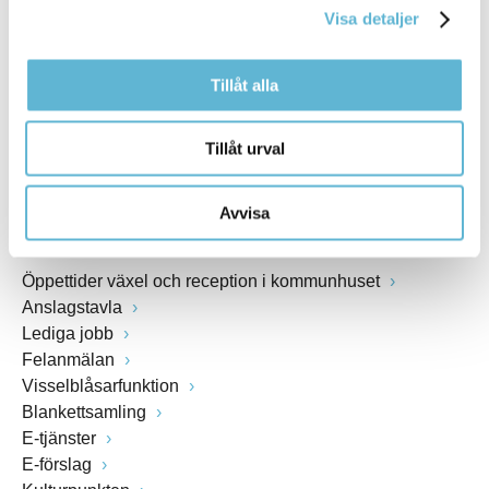
Visa detaljer
Webbadress
www.bromolla.se
Tillåt alla
Växel: 0456-82 20 00
Fax: 0456-82 22 00
Tillåt urval
Org.nr: 212000-0894
Avvisa
SNABBVAL
Öppettider växel och reception i kommunhuset
Anslagstavla
Lediga jobb
Felanmälan
Visselblåsarfunktion
Blankettsamling
E-tjänster
E-förslag