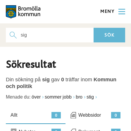
MENY
Sökresultat
Din sökning på
sig
gav
0
träffar inom
Kommun
och politik
Menade du:
över
sommer jobb
bro
stig
Allt
Webbsidor
0
0