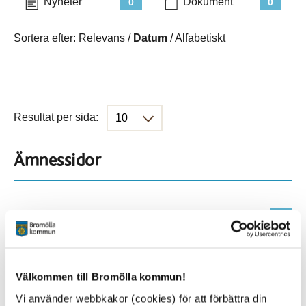
Nyheter
Dokument
0
0
Sortera efter:
Relevans
/
Datum
/
Alfabetiskt
Resultat per sida:
Ämnessidor
Hela webbplatsen
536
Platser
Välkommen till Bromölla kommun!
Vi använder webbkakor (cookies) för att förbättra din