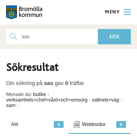
MENY
Sökresultat
Din sökning på
sas
gav
0
träffar
Menade du:
butike
verksamhets+chef+vård+och+omsorg
vattnets+väg
sam
Allt
Webbsidor
0
0