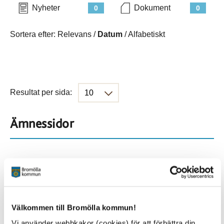
Nyheter
Dokument
0
0
Sortera efter:
Relevans
/
Datum
/
Alfabetiskt
Resultat per sida:
Ämnessidor
Hela webbplatsen
282
Platser
Välkommen till Bromölla kommun!
Vi använder webbkakor (cookies) för att förbättra din