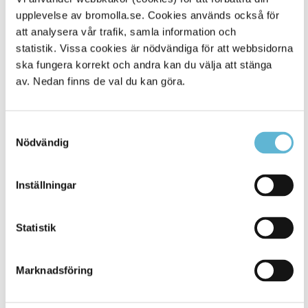
upplevelse av bromolla.se. Cookies används också för
Alla platser
282
att analysera vår trafik, samla information och
statistik. Vissa cookies är nödvändiga för att webbsidorna
ska fungera korrekt och andra kan du välja att stänga
av. Nedan finns de val du kan göra.
Samtyckesval
Nödvändig
Inställningar
KONTAKT
Statistik
Besöksadress
Kommunhuset, Storgatan 48
Postadress
Marknadsföring
Box 18, 295 21 Bromölla
E-post