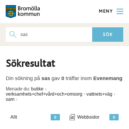
MENY
Sökresultat
Din sökning på
sas
gav
0
träffar inom
Evenemang
Menade du:
butike
verksamhets+chef+vård+och+omsorg
vattnets+väg
sam
Allt
Webbsidor
0
0