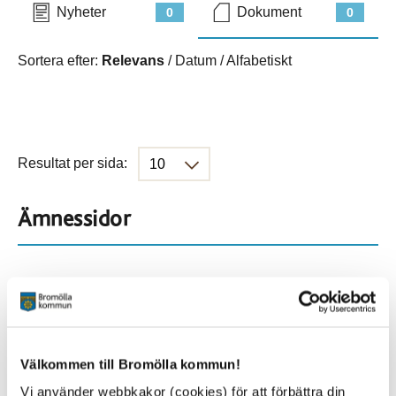
Nyheter
Dokument
0
0
Sortera efter:
Relevans
/
Datum
/
Alfabetiskt
Resultat per sida:
Ämnessidor
Hela webbplatsen
282
Platser
Välkommen till Bromölla kommun!
Vi använder webbkakor (cookies) för att förbättra din