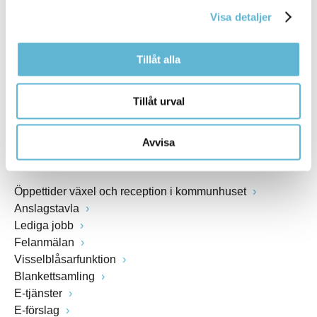
kommunstyrelsen@bromolla.se
Visa detaljer
Webbadress
www.bromolla.se
Tillåt alla
Växel: 0456-82 20 00
Fax: 0456-82 22 00
Tillåt urval
Org.nr: 212000-0894
Avvisa
SNABBVAL
Öppettider växel och reception i kommunhuset
Anslagstavla
Lediga jobb
Felanmälan
Visselblåsarfunktion
Blankettsamling
E-tjänster
E-förslag