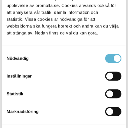
upplevelse av bromolla.se. Cookies används också för
Alla platser
282
att analysera vår trafik, samla information och
statistik. Vissa cookies är nödvändiga för att
webbsidorna ska fungera korrekt och andra kan du välja
att stänga av. Nedan finns de val du kan göra.
Samtyckesval
Nödvändig
Inställningar
KONTAKT
Statistik
Besöksadress
Kommunhuset, Storgatan 48
Postadress
Marknadsföring
Box 18, 295 21 Bromölla
E-post