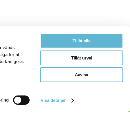
Tillåt alla
 används
iga för att
Tillåt urval
du kan göra.
Avvisa
ring
Visa detaljer