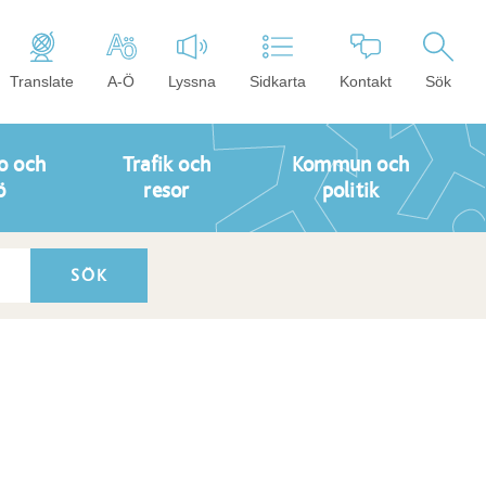
Translate
A-Ö
Lyssna
Sidkarta
Kontakt
Sök
o och
Trafik och
Kommun och
ö
resor
politik