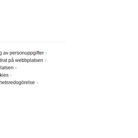
 av personuppgifter
drat på webbplatsen
latsen
kies
ghetsredogörelse