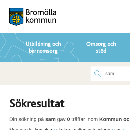
Utbildning och
Omsorg och
barnomsorg
stöd
Sökresultat
Din sökning på
sam
gav
0
träffar inom
Kommun och 
Menade du:
kontakta
skolan
vatten och avlopp
sas