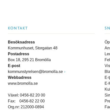
KONTAKT
S
Besöksadress
Öp
Kommunhuset, Storgatan 48
An
Postadress
Le
Box 18, 295 21 Bromölla
Fe
E-post
Vi
kommunstyrelsen@bromolla.se
Bl
Webbadress
E-t
www.bromolla.se
E-
Ku
Växel: 0456-82 20 00
Si
Fax: 0456-82 22 00
Pr
Org.nr: 212000-0894
Fa