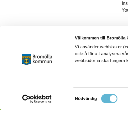
In
Yo
Välkommen till Bromölla
Vi använder webbkakor (coo
också för att analysera vår
webbsidorna ska fungera ko
Samtyckesval
Nödvändig