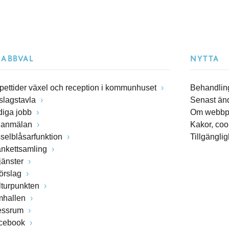
NABBVAL
NYTTA
pettider växel och reception i kommunhuset
Behandling
slagstavla
Senast än
diga jobb
Om webbp
lanmälan
Kakor, coo
sselblåsarfunktion
Tillgängli
ankettsamling
jänster
förslag
lturpunkten
mhallen
essrum
cebook