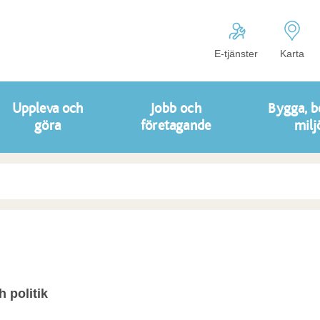
E-tjänster
Karta
Uppleva och
Jobb och
Bygga, b
göra
företagande
milj
politik