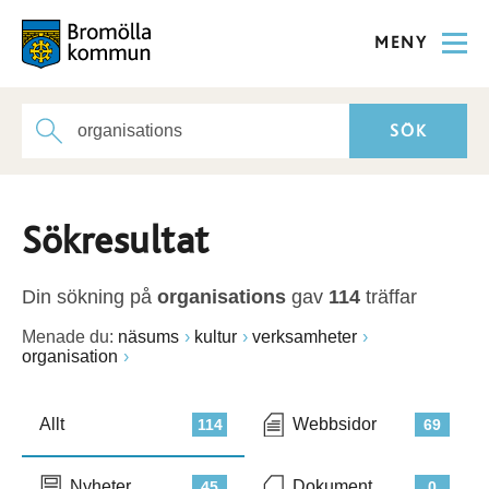
MENY
Sökresultat
Din sökning på
organisations
gav
114
träffar
Menade du:
näsums
kultur
verksamheter
organisation
Allt
Webbsidor
114
69
Nyheter
Dokument
45
0