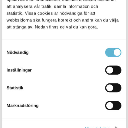
[Arkiverad] Fredrik Svennergren är ny
att analysera vår trafik, samla information och
kommunpolis
statistik. Vissa cookies är nödvändiga för att
webbsidorna ska fungera korrekt och andra kan du välja
14 November 2023
att stänga av. Nedan finns de val du kan göra.
Nyhet
Fredrik Svennergren har fått tjänsten som ny
Samtyckesval
kommunpolis i Bromölla och Sölvesborgs ... Vara ett
Nödvändig
bollplank och en lots in i polisens
organisation
för
kommunens anställda och medborgare. Berätta
Inställningar
Bromölla Kommun
Statistik
[Arkiverad] Förslag på ny översiktsplan är
framtagen
Marknadsföring
21 March 2025