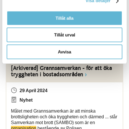
Visa detaljer
Nyhet
Förslag på ny översiktsplan är framtagen – nu har du
Tillåt alla
chans att vara med ... Bromölla kommun men även
till myndigheter,
organisationer
och andra
kommuner. Syftet med samrådet Syftet
Tillåt urval
Bromölla Kommun
Avvisa
[Arkiverad] Grannsamverkan - för att öka
tryggheten i bostadsområden
29 April 2024
Nyhet
Målet med Grannsamverkan är att minska
brottsligheten och öka tryggheten och därmed ... står
Samverkan mot brott (SAMBO) som är en
organisation
bestående av Polisen,