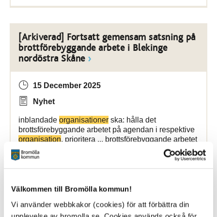
[Arkiverad] Fortsatt gemensam satsning på
brottförebyggande arbete i Blekinge
nordöstra Skåne
15 December 2025
Nyhet
inblandade
organisationer
ska: hålla det
brottsförebyggande arbetet på agendan i respektive
organisation
, prioritera ... brottsförebyggande arbetet
såväl inom den egna
organisationen
och mellan
kommunerna som mellan polisen och
Bromölla Kommun
Välkommen till Bromölla kommun!
Vi använder webbkakor (cookies) för att förbättra din
upplevelse av bromolla.se. Cookies används också för