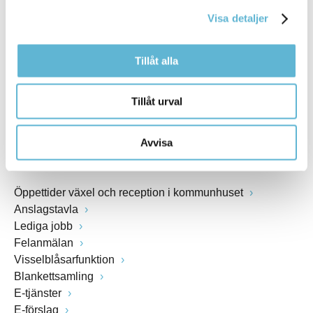
kommunstyrelsen@bromolla.se
Visa detaljer
Webbadress
www.bromolla.se
Tillåt alla
Växel: 0456-82 20 00
Fax: 0456-82 22 00
Tillåt urval
Org.nr: 212000-0894
Avvisa
SNABBVAL
Öppettider växel och reception i kommunhuset
Anslagstavla
Lediga jobb
Felanmälan
Visselblåsarfunktion
Blankettsamling
E-tjänster
E-förslag