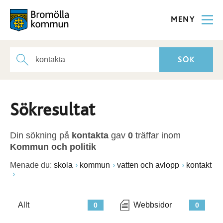
MENY
Sökresultat
Din sökning på
kontakta
gav
0
träffar inom
Kommun och politik
Menade du:
skola
kommun
vatten och avlopp
kontakt
Allt
Webbsidor
0
0