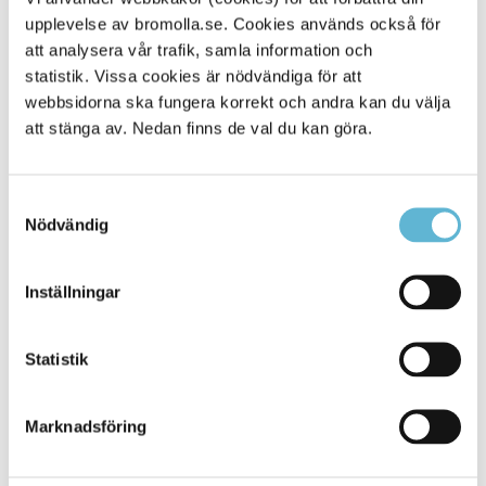
upplevelse av bromolla.se. Cookies används också för
Alla platser
901
att analysera vår trafik, samla information och
statistik. Vissa cookies är nödvändiga för att
webbsidorna ska fungera korrekt och andra kan du välja
att stänga av. Nedan finns de val du kan göra.
Samtyckesval
Nödvändig
Inställningar
KONTAKT
Statistik
Besöksadress
Kommunhuset, Storgatan 48
Postadress
Marknadsföring
Box 18, 295 21 Bromölla
E-post