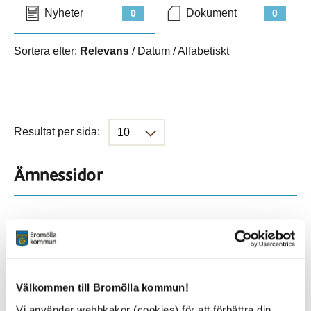
Nyheter
Dokument
0
0
Sortera efter:
Relevans
/
Datum
/
Alfabetiskt
Resultat per sida:
Ämnessidor
Hela webbplatsen
901
Platser
Välkommen till Bromölla kommun!
Vi använder webbkakor (cookies) för att förbättra din