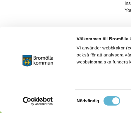
In
Yo
Välkommen till Bromölla
Vi använder webbkakor (coo
också för att analysera vår
webbsidorna ska fungera ko
Samtyckesval
Nödvändig