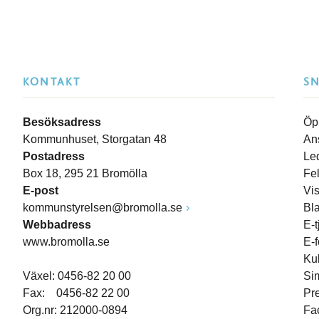
KONTAKT
S
Besöksadress
Öp
Kommunhuset, Storgatan 48
An
Postadress
Le
Box 18, 295 21 Bromölla
Fe
E-post
Vi
kommunstyrelsen@bromolla.se
Bl
Webbadress
E-t
www.bromolla.se
E-
Ku
Växel: 0456-82 20 00
Si
Fax: 0456-82 22 00
Pr
Org.nr: 212000-0894
Fa