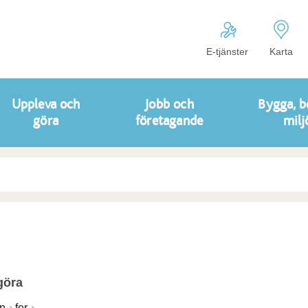
E-tjänster
Karta
Uppleva och
Jobb och
Bygga, b
göra
företagande
milj
göra
n
fer