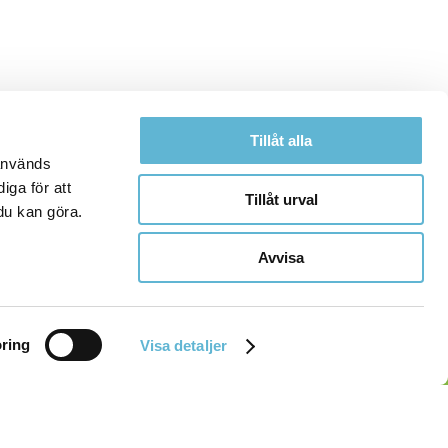
Tillåt alla
 används
iga för att
Tillåt urval
du kan göra.
Avvisa
ring
Visa detaljer