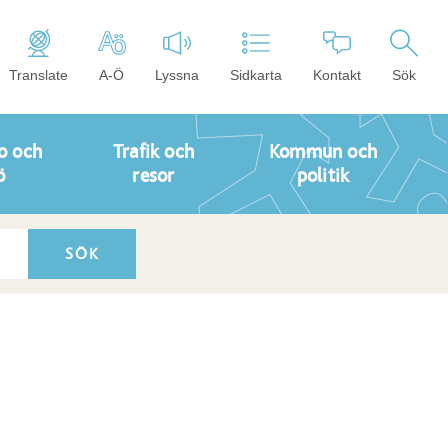
Translate
A-Ö
Lyssna
Sidkarta
Kontakt
Sök
o och
Trafik och
Kommun och
ö
resor
politik