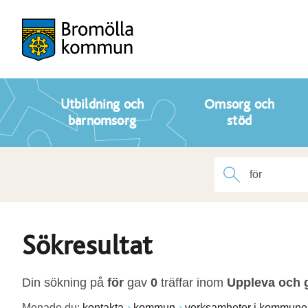
Utbildning och
Omsorg och
barnomsorg
stöd
Sökresultat
Din sökning på
för
gav
0
träffar inom
Uppleva och 
Menade du:
kontakta
kommun
verksamheter i kommune