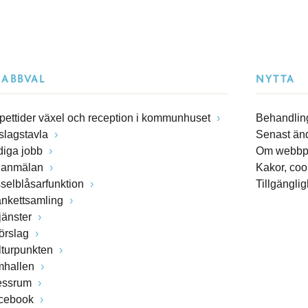
NABBVAL
NYTTA
pettider växel och reception i kommunhuset
Behandling
slagstavla
Senast än
diga jobb
Om webbp
lanmälan
Kakor, coo
sselblåsarfunktion
Tillgängli
ankettsamling
jänster
förslag
lturpunkten
mhallen
essrum
cebook