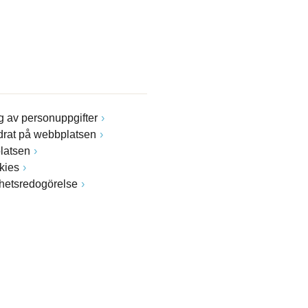
 av personuppgifter
drat på webbplatsen
latsen
kies
ghetsredogörelse