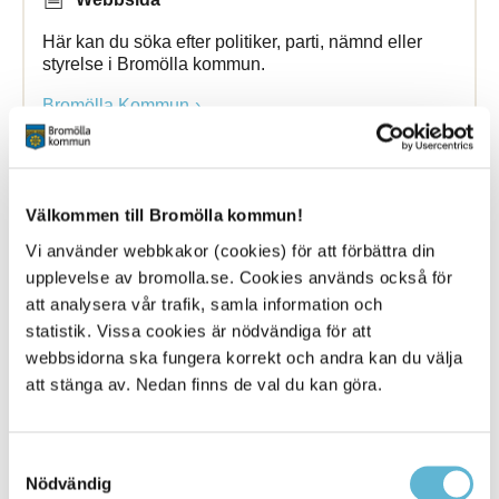
Här kan du söka efter politiker, parti, nämnd eller
styrelse i Bromölla kommun.
Bromölla Kommun
Kontakta
din
politiker
Välkommen till Bromölla kommun!
Vi använder webbkakor (cookies) för att förbättra din
6 March 2020
upplevelse av bromolla.se. Cookies används också för
att analysera vår trafik, samla information och
Nyhet
statistik. Vissa cookies är nödvändiga för att
Nu presenteras våra politiker på ett nytt sätt via
webbsidorna ska fungera korrekt och andra kan du välja
Bromölla kommuns ... kontaktuppgifter samt se vilka
att stänga av. Nedan finns de val du kan göra.
uppdrag de har. Kontakta
din
politiker Bild på ung
kvinna som pratar i telefon
Bromölla Kommun
Samtyckesval
Nödvändig