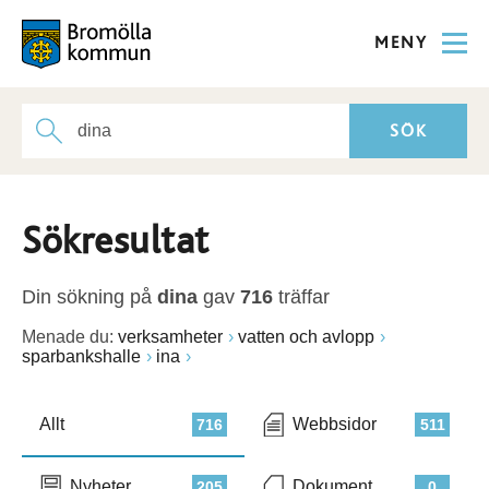
MENY
Sökresultat
Din sökning på
dina
gav
716
träffar
Menade du:
verksamheter
vatten och avlopp
sparbankshalle
ina
Allt
Webbsidor
716
511
Nyheter
Dokument
205
0