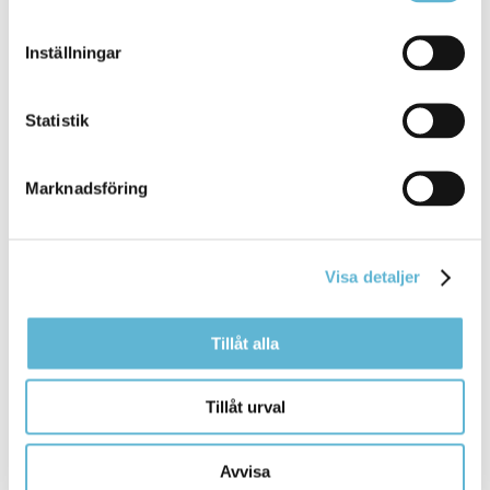
Inställningar
Planera
ditt
föreningsår
Statistik
12 September 2025
Webbsida
Marknadsföring
Det ska vara lätt att vara förening i Bromölla
kommun. För att underlätta ... Maria Björk Tomas
Olsson Planera
ditt
föreningsår Planera
ditt
föreningsår Fritidssamordnare Turist-
Visa detaljer
Bromölla Kommun
Tillåt alla
[Arkiverad] Tömning av avfall och
Tillåt urval
öppettider på Åsen i påskhelgen
Avvisa