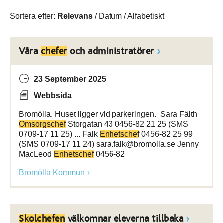
Sortera efter:
Relevans
/
Datum
/
Alfabetiskt
Våra
chefer
och administratörer
23 September 2025
Webbsida
Bromölla. Huset ligger vid parkeringen. Sara Fälth
Omsorgschef
Storgatan 43 0456-82 21 25 (SMS
0709-17 11 25) ... Falk
Enhetschef
0456-82 25 99
(SMS 0709-17 11 24) sara.falk@bromolla.se Jenny
MacLeod
Enhetschef
0456-82
Bromölla Kommun
Skolchefen
välkomnar eleverna tillbaka