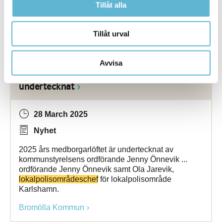
Bromölla och tidigare jobb som
säkerhetschef
på
Tillåt alla
Nymölla
Bromölla Kommun
Tillåt urval
Avvisa
[Arkiverad] Nytt medborgarlöfte
undertecknat
28 March 2025
Nyhet
2025 års medborgarlöftet är undertecknat av
kommunstyrelsens ordförande Jenny Önnevik ...
ordförande Jenny Önnevik samt Ola Jarevik,
lokalpolisområdeschef
för lokalpolisområde
Karlshamn.
Bromölla Kommun