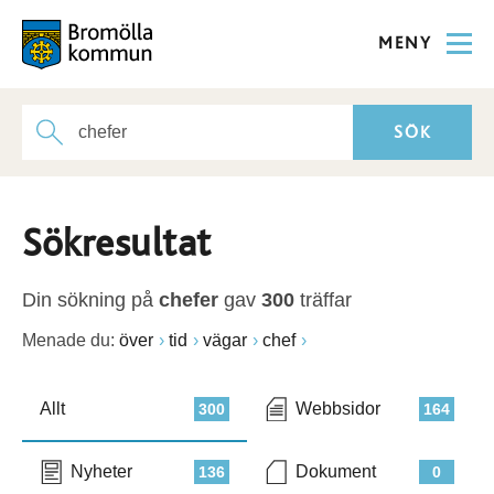
MENY
Sökresultat
Din sökning på
chefer
gav
300
träffar
Menade du:
över
tid
vägar
chef
Allt
Webbsidor
300
164
Nyheter
Dokument
136
0