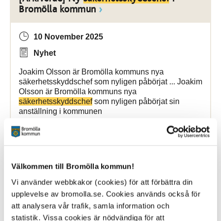
Bromölla kommun
10 November 2025
Nyhet
Joakim Olsson är Bromölla kommuns nya
säkerhetsskyddschef som nyligen påbörjat ... Joakim
Olsson är Bromölla kommuns nya
säkerhetsskyddschef
som nyligen påbörjat sin
anställning i kommunen
Bromölla Kommun
Välkommen till Bromölla kommun!
[Arkiverad] Stöd och omsorg byter
chef
Vi använder webbkakor (cookies) för att förbättra din
upplevelse av bromolla.se. Cookies används också för
1 December 2023
att analysera vår trafik, samla information och
statistik. Vissa cookies är nödvändiga för att
Nyhet