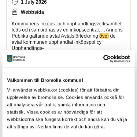
1 July 2026
Webbsida
Kommunens inköps- och upphandlingsverksamhet
leds och samordnas av en inköpscentral. ... Annons
Publika gällande avtal Avtalsförteckning
över
de
avtal kommunen upphandlat Inköpspolicy
Upphandlings-
Bromölla Kommun
Välkommen till Bromölla kommun!
Avgifter och taxor
Vi använder webbkakor (cookies) för att förbättra din
upplevelse av bromolla.se. Cookies används också för
att analysera vår trafik, samla information och
9 June 2026
statistik. Vissa cookies är nödvändiga för att
Webbsida
webbsidorna ska fungera korrekt och andra kan du välja
att stänga av. Nedan finns de val du kan göra.
Nedan listas avgifter och taxor som gäller i Bromölla
kommun. Dokumenten ... och tillsyn enligt