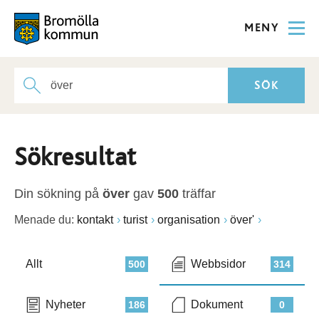
MENY
Sökresultat
Din sökning på
över
gav
500
träffar
Menade du:
kontakt
turist
organisation
över'
Allt
Webbsidor
500
314
Nyheter
Dokument
186
0