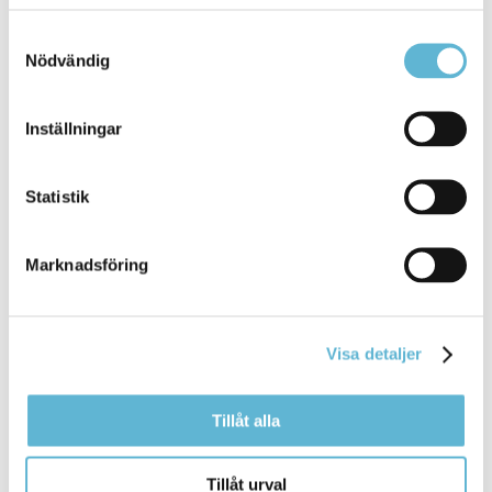
miljöbalken mm Taxa för tillsyn
över
avfallshantering
i fritidsbåtshamnar Taxa för torgplatser
Samtyckesval
Nödvändig
Bromölla Kommun
Inställningar
Genomförda aktiviteter 2026
Statistik
8 June 2026
Marknadsföring
Webbsida
ELmer företagsfrukost i Hörby (260609) Gröna
näringar – har ni elkapaciteten ... besöksnäringen. Vi
vet att våra besökare rör sig
över
flera kommuner när
Visa detaljer
de upptäcker området. Därför
Bromölla Kommun
Tillåt alla
Tillåt urval