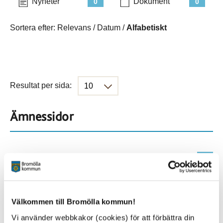
Nyheter
Dokument
0
0
Sortera efter:
Relevans
/
Datum
/
Alfabetiskt
Resultat per sida:
Ämnessidor
Hela webbplatsen
500
Platser
Välkommen till Bromölla kommun!
Vi använder webbkakor (cookies) för att förbättra din