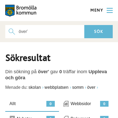
MENY
Sökresultat
Din sökning på
över'
gav
0
träffar inom
Uppleva
och göra
Menade du:
skolan
webbplatsen
somm
över
Allt
Webbsidor
0
0