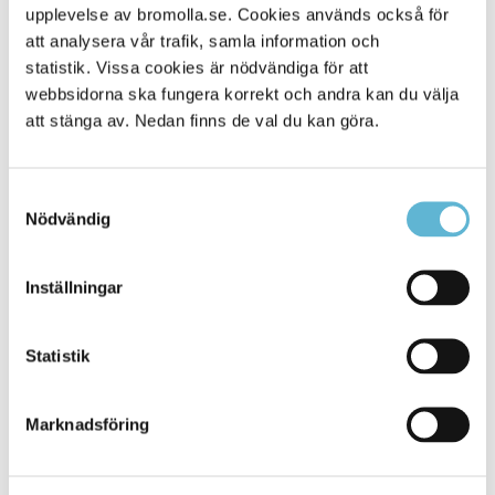
upplevelse av bromolla.se. Cookies används också för
Alla platser
500
att analysera vår trafik, samla information och
statistik. Vissa cookies är nödvändiga för att
webbsidorna ska fungera korrekt och andra kan du välja
att stänga av. Nedan finns de val du kan göra.
Samtyckesval
Nödvändig
Inställningar
KONTAKT
Statistik
Besöksadress
Kommunhuset, Storgatan 48
Postadress
Marknadsföring
Box 18, 295 21 Bromölla
E-post
kommunstyrelsen@bromolla.se