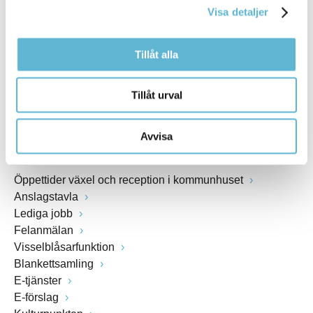
Visa detaljer
Webbadress
www.bromolla.se
Tillåt alla
Växel: 0456-82 20 00
Fax: 0456-82 22 00
Tillåt urval
Org.nr: 212000-0894
Avvisa
SNABBVAL
Öppettider växel och reception i kommunhuset
Anslagstavla
Lediga jobb
Felanmälan
Visselblåsarfunktion
Blankettsamling
E-tjänster
E-förslag