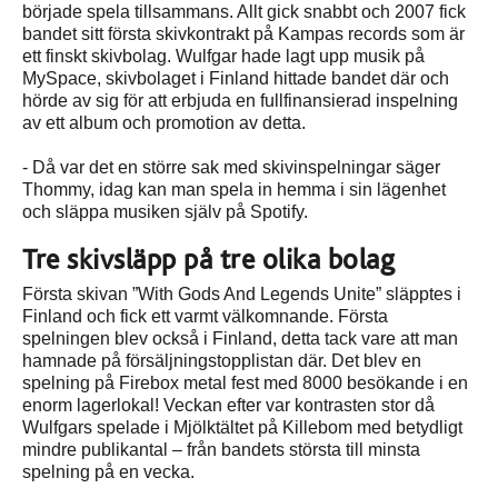
började spela tillsammans. Allt gick snabbt och 2007 fick
bandet sitt första skivkontrakt på Kampas records som är
ett finskt skivbolag. Wulfgar hade lagt upp musik på
MySpace, skivbolaget i Finland hittade bandet där och
hörde av sig för att erbjuda en fullfinansierad inspelning
av ett album och promotion av detta.
- Då var det en större sak med skivinspelningar säger
Thommy, idag kan man spela in hemma i sin lägenhet
och släppa musiken själv på Spotify.
Tre skivsläpp på tre olika bolag
Första skivan ”With Gods And Legends Unite” släpptes i
Finland och fick ett varmt välkomnande. Första
spelningen blev också i Finland, detta tack vare att man
hamnade på försäljningstopplistan där. Det blev en
spelning på Firebox metal fest med 8000 besökande i en
enorm lagerlokal! Veckan efter var kontrasten stor då
Wulfgars spelade i Mjölktältet på Killebom med betydligt
mindre publikantal – från bandets största till minsta
spelning på en vecka.