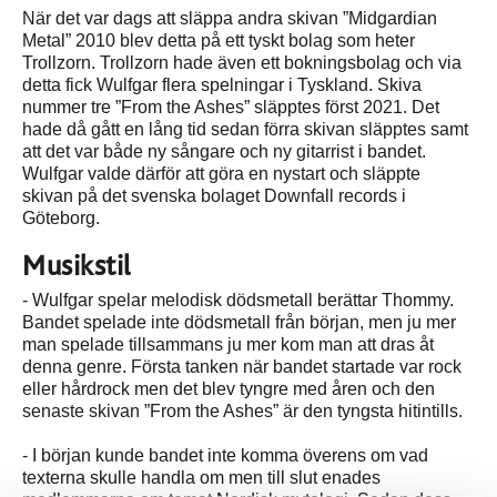
När det var dags att släppa andra skivan ”Midgardian
Metal” 2010 blev detta på ett tyskt bolag som heter
Trollzorn. Trollzorn hade även ett bokningsbolag och via
detta fick Wulfgar flera spelningar i Tyskland. Skiva
nummer tre ”From the Ashes” släpptes först 2021. Det
hade då gått en lång tid sedan förra skivan släpptes samt
att det var både ny sångare och ny gitarrist i bandet.
Wulfgar valde därför att göra en nystart och släppte
skivan på det svenska bolaget Downfall records i
Göteborg.
Musikstil
- Wulfgar spelar melodisk dödsmetall berättar Thommy.
Bandet spelade inte dödsmetall från början, men ju mer
man spelade tillsammans ju mer kom man att dras åt
denna genre. Första tanken när bandet startade var rock
eller hårdrock men det blev tyngre med åren och den
senaste skivan ”From the Ashes” är den tyngsta hitintills.
- I början kunde bandet inte komma överens om vad
texterna skulle handla om men till slut enades