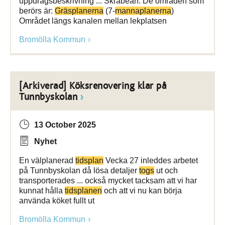
uppdragsbeskrivning ... Skräbeån. De områden som
berörs är:
Gräsplanerna
(7-
mannaplanerna
)
Området längs kanalen mellan lekplatsen
Bromölla Kommun
[Arkiverad] Köksrenovering klar på
Tunnbyskolan
13 October 2025
Nyhet
En välplanerad
tidsplan
Vecka 27 inleddes arbetet
på Tunnbyskolan då lösa detaljer
togs
ut och
transporterades ... också mycket tacksam att vi har
kunnat hålla
tidsplanen
och att vi nu kan börja
använda köket fullt ut
Bromölla Kommun