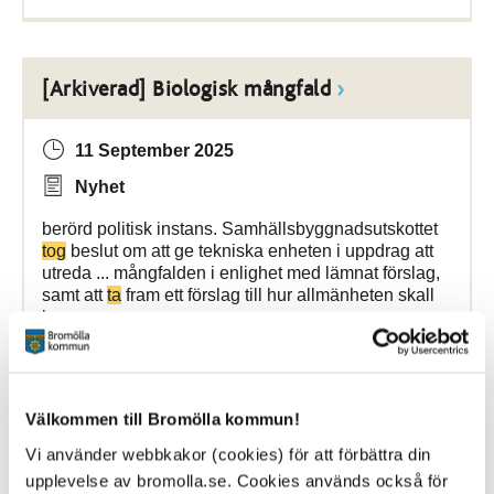
[Arkiverad] Biologisk mångfald
11 September 2025
Nyhet
berörd politisk instans. Samhällsbyggnadsutskottet
tog
beslut om att ge tekniska enheten i uppdrag att
utreda ... mångfalden i enlighet med lämnat förslag,
samt att
ta
fram ett förslag till hur allmänheten skall
kunna
Bromölla Kommun
Välkommen till Bromölla kommun!
Vi använder webbkakor (cookies) för att förbättra din
[Arkiverad] Anneli och Wille är ett
upplevelse av bromolla.se. Cookies används också för
vårdhundsteam