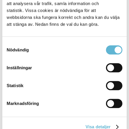
att analysera vår trafik, samla information och
statistik. Vissa cookies är nödvändiga för att
28 April 2025
webbsidorna ska fungera korrekt och andra kan du välja
Nyhet
att stänga av. Nedan finns de val du kan göra.
ett vårdhundsteam. Annelie berättar att hon haft
planer
på att utbilda sig till vårdhundsförare en
Samtyckesval
längre ... de som är socialt isolerade och som har
Nödvändig
svårt att
ta
sig ut från sina lägenheten. Det kan också
baseras
Inställningar
Bromölla Kommun
Statistik
[Arkiverad] Medborgarlöftet –
sammanställning av 2024 års arbete
Marknadsföring
28 March 2025
Nyhet
Visa detaljer