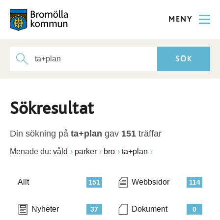
MENY
Sökresultat
Din sökning på
ta+plan
gav
151
träffar
Menade du:
våld
parker
bro
ta+plan
Allt
Webbsidor
151
114
Nyheter
Dokument
37
0