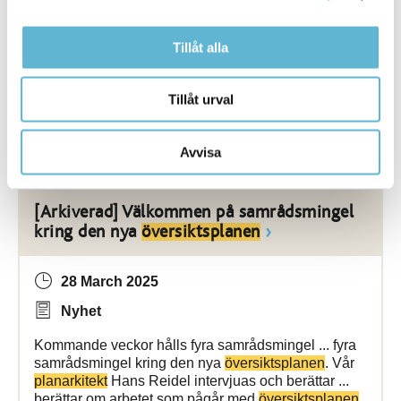
Representanter från kommun, räddningstjänst och
polis har
deltagit
på föräldramöten, näringslivsträffar
Tillåt alla
och andra ... Fritid (SSPF) Inom detta område har vi
jobbat med att
ta
fram rutiner och beslutsprocesser
för att upptäcka
Tillåt urval
Bromölla Kommun
Avvisa
[Arkiverad] Välkommen på samrådsmingel
kring den nya
översiktsplanen
28 March 2025
Nyhet
Kommande veckor hålls fyra samrådsmingel ... fyra
samrådsmingel kring den nya
översiktsplanen
. Vår
planarkitekt
Hans Reidel intervjuas och berättar ...
berättar om arbetet som pågår med
översiktsplanen
.