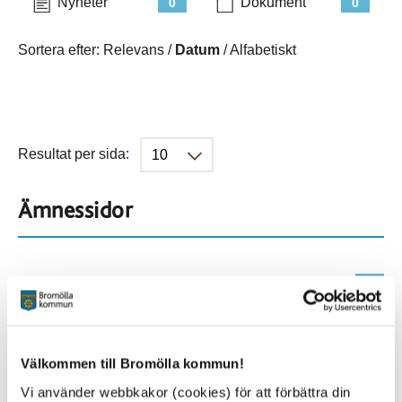
Nyheter
Dokument
0
0
Sortera efter:
Relevans
/
Datum
/
Alfabetiskt
Resultat per sida:
Ämnessidor
Hela webbplatsen
151
Platser
Välkommen till Bromölla kommun!
Vi använder webbkakor (cookies) för att förbättra din