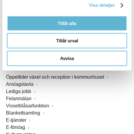
Visa detaljer
Webbadress
www.bromolla.se
Tillåt alla
Växel: 0456-82 20 00
Fax: 0456-82 22 00
Tillåt urval
Org.nr: 212000-0894
Avvisa
SNABBVAL
Öppettider växel och reception i kommunhuset
Anslagstavla
Lediga jobb
Felanmälan
Visselblåsarfunktion
Blankettsamling
E-tjänster
E-förslag