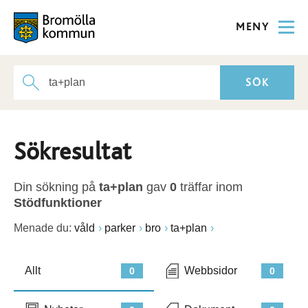
MENY
Sökresultat
Din sökning på
ta+plan
gav
0
träffar inom
Stödfunktioner
Menade du:
våld
parker
bro
ta+plan
Allt
Webbsidor
0
0