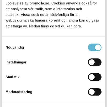
upplevelse av bromolla.se. Cookies används också för
Alla platser
151
att analysera vår trafik, samla information och
statistik. Vissa cookies är nödvändiga för att
webbsidorna ska fungera korrekt och andra kan du välja
att stänga av. Nedan finns de val du kan göra.
Samtyckesval
Nödvändig
Inställningar
KONTAKT
Statistik
Besöksadress
Kommunhuset, Storgatan 48
Postadress
Marknadsföring
Box 18, 295 21 Bromölla
E-post
kommunstyrelsen@bromolla.se