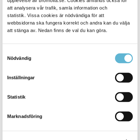
upplevelse av bromolla.se. Cookies används också för
att analysera vår trafik, samla information och
statistik. Vissa cookies är nödvändiga för att
webbsidorna ska fungera korrekt och andra kan du välja
att stänga av. Nedan finns de val du kan göra.
Samtyckesval
Nödvändig
KONTAKT
Inställningar
Besöksadress
Statistik
Kommunhuset, Storgatan 48
Postadress
Marknadsföring
Box 18, 295 21 Bromölla
E-post
kommunstyrelsen@bromolla.se
Webbadress