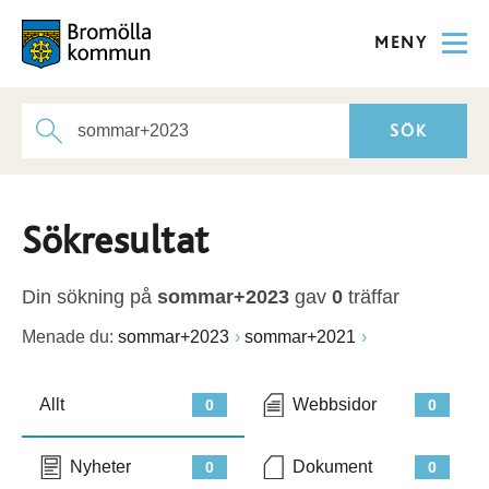
MENY
Sökresultat
Din sökning på
sommar+2023
gav
0
träffar
Menade du:
sommar+2023
sommar+2021
Allt
Webbsidor
0
0
Nyheter
Dokument
0
0