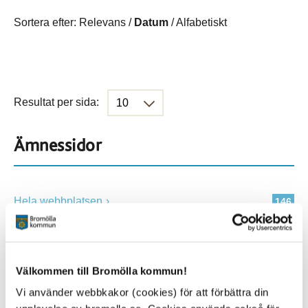
Sortera efter:
Relevans
/
Datum
/
Alfabetiskt
Resultat per sida:
Ämnessidor
Hela webbplatsen
146
Platser
Välkommen till Bromölla kommun!
Vi använder webbkakor (cookies) för att förbättra din
Alla platser
146