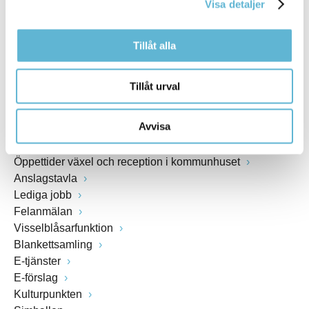
Visa detaljer
www.bromolla.se
Tillåt alla
Växel: 0456-82 20 00
Fax: 0456-82 22 00
Org.nr: 212000-0894
Tillåt urval
SNABBVAL
Avvisa
Öppettider växel och reception i kommunhuset
Anslagstavla
Lediga jobb
Felanmälan
Visselblåsarfunktion
Blankettsamling
E-tjänster
E-förslag
Kulturpunkten