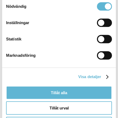
Samtyckesval
Nödvändig
Alvikenskolan
Inställningar
1 March 2026
Statistik
Webbsida
som är en F-6
skola
där ca 380 elever och 50 vuxna
Marknadsföring
arbetar tillsammans.
Skolverksamheten
är uppdelad
i ... åldershomogena klasser från F-klass till åk 6.
Skollokalerna
delas med fem fritidsavdelningar som
tar emot
Visa detaljer
Bromölla Kommun
Tillåt alla
Alvikenskolans fritidshem
Tillåt urval