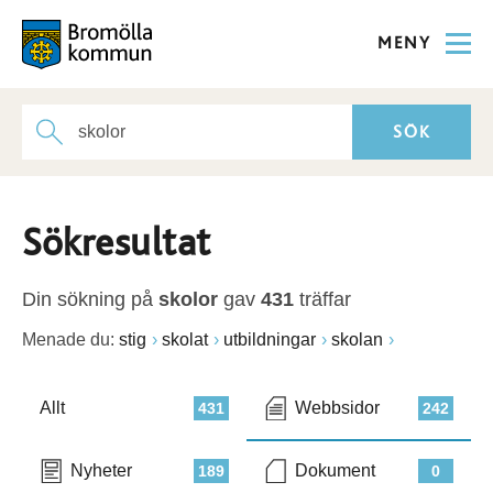
MENY
Sökresultat
Din sökning på
skolor
gav
431
träffar
Menade du:
stig
skolat
utbildningar
skolan
Allt
Webbsidor
431
242
Nyheter
Dokument
189
0