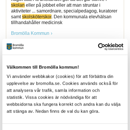
skolan
eller på jobbet eller att man struntar i
aktiviteter ... samordnare, specialpedagog, kuratorer
samt
skolsköterskor
. Den kommunala elevhälsan
tillhandahåller medicinsk
Bromölla Kommun
Allmän förskola
Välkommen till Bromölla kommun!
Vi använder webbkakor (cookies) för att förbättra din
1 August 2025
upplevelse av bromolla.se. Cookies används också för
Webbsida
att analysera vår trafik, samla information och
Allmän förskola erbjuds alla barn från och med
statistik. Vissa cookies är nödvändiga för att
höstterminen det år barnet ... förskola följer
skolans
webbsidorna ska fungera korrekt och andra kan du välja
läsårstider, vilket innebär att barnet är ledigt när
att stänga av. Nedan finns de val du kan göra.
skolan
har lov/elevfria
Bromölla Kommun