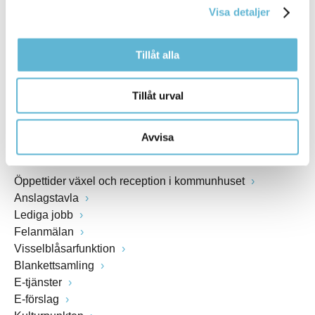
Visa detaljer
Webbadress
www.bromolla.se
Tillåt alla
Växel: 0456-82 20 00
Fax: 0456-82 22 00
Tillåt urval
Org.nr: 212000-0894
Avvisa
SNABBVAL
Öppettider växel och reception i kommunhuset
Anslagstavla
Lediga jobb
Felanmälan
Visselblåsarfunktion
Blankettsamling
E-tjänster
E-förslag