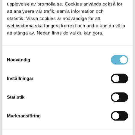
upplevelse av bromolla.se. Cookies används också för
Alla platser
431
att analysera vår trafik, samla information och
statistik. Vissa cookies är nödvändiga för att
webbsidorna ska fungera korrekt och andra kan du välja
att stänga av. Nedan finns de val du kan göra.
Samtyckesval
Nödvändig
Inställningar
KONTAKT
Statistik
Besöksadress
Kommunhuset, Storgatan 48
Postadress
Marknadsföring
Box 18, 295 21 Bromölla
E-post
kommunstyrelsen@bromolla.se