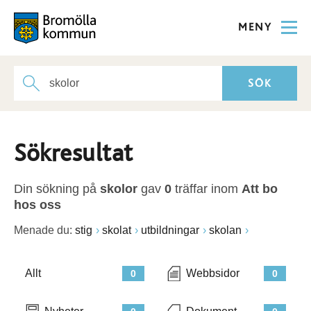
MENY
Sökresultat
Din sökning på
skolor
gav
0
träffar inom
Att bo
hos oss
Menade du:
stig
skolat
utbildningar
skolan
Allt
Webbsidor
0
0