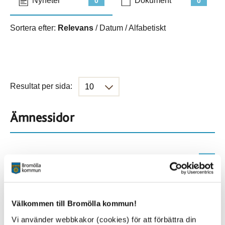
Nyheter
Dokument
0
0
Sortera efter:
Relevans
/
Datum
/
Alfabetiskt
Resultat per sida:
Ämnessidor
Hela webbplatsen
431
Platser
Välkommen till Bromölla kommun!
Vi använder webbkakor (cookies) för att förbättra din