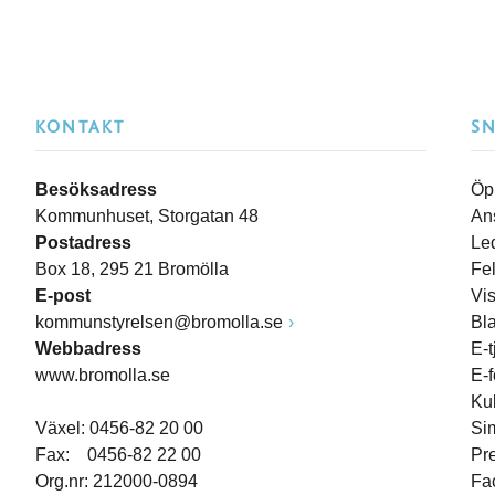
KONTAKT
S
Besöksadress
Öp
Kommunhuset, Storgatan 48
An
Postadress
Le
Box 18, 295 21 Bromölla
Fe
E-post
Vi
kommunstyrelsen@bromolla.se
Bl
Webbadress
E-t
www.bromolla.se
E-
Ku
Växel: 0456-82 20 00
Si
Fax: 0456-82 22 00
Pr
Org.nr: 212000-0894
Fa