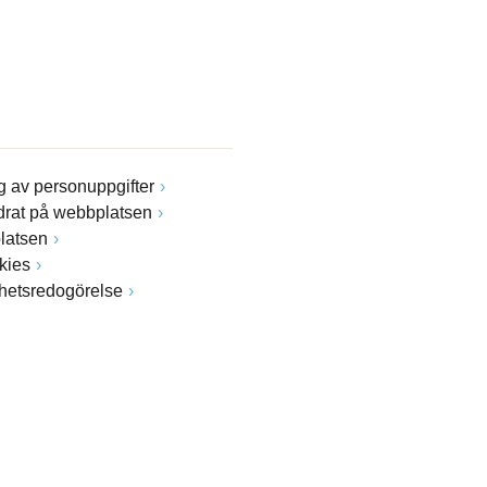
 av personuppgifter
drat på webbplatsen
latsen
kies
ghetsredogörelse