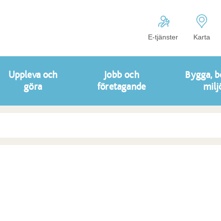
E-tjänster
Karta
Uppleva och
Jobb och
Bygga, b
göra
företagande
milj