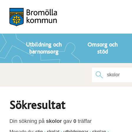
Utbildning och
Omsorg och
barnomsorg
stöd
Sökresultat
Din sökning på
skolor
gav
0
träffar
Menade du:
stig
skolat
utbildningar
skolan