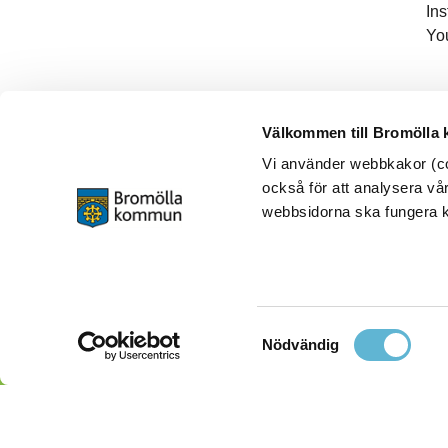
In
Yo
Välkommen till Bromölla
Vi använder webbkakor (coo
också för att analysera vår
webbsidorna ska fungera ko
Samtyckesval
Nödvändig