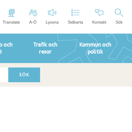
Translate
A-Ö
Lyssna
Sidkarta
Kontakt
Sök
o och
Trafik och
Kommun och
ö
resor
politik