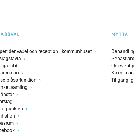
NABBVAL
NYTTA
pettider växel och reception i kommunhuset
Behandling
slagstavla
Senast än
diga jobb
Om webbp
lanmälan
Kakor, coo
sselblåsarfunktion
Tillgängli
ankettsamling
jänster
förslag
lturpunkten
mhallen
essrum
cebook