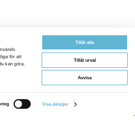
Tillåt alla
 används
iga för att
Tillåt urval
du kan göra.
Avvisa
ring
Visa detaljer