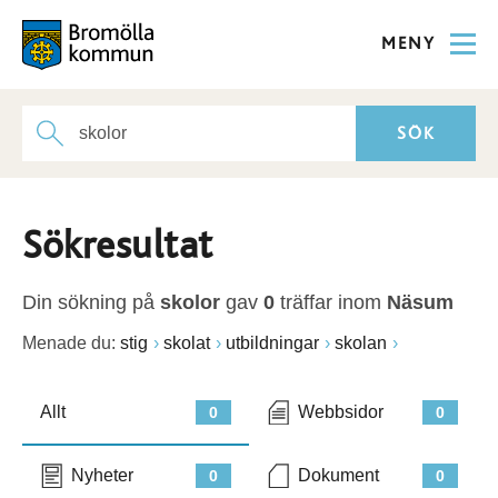
MENY
Sökresultat
Din sökning på
skolor
gav
0
träffar inom
Näsum
Menade du:
stig
skolat
utbildningar
skolan
Allt
Webbsidor
0
0
Nyheter
Dokument
0
0