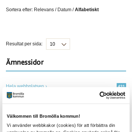
Sortera efter:
Relevans
/
Datum
/
Alfabetiskt
Resultat per sida:
Ämnessidor
Hela webbplatsen
431
Platser
Välkommen till Bromölla kommun!
Vi använder webbkakor (cookies) för att förbättra din
Alla platser
431