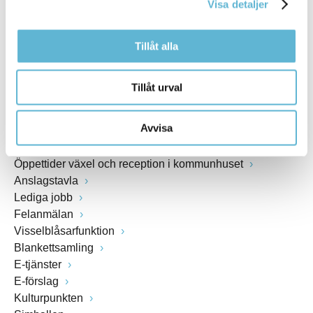
Visa detaljer
www.bromolla.se
Tillåt alla
Växel: 0456-82 20 00
Fax: 0456-82 22 00
Org.nr: 212000-0894
Tillåt urval
SNABBVAL
Avvisa
Öppettider växel och reception i kommunhuset
Anslagstavla
Lediga jobb
Felanmälan
Visselblåsarfunktion
Blankettsamling
E-tjänster
E-förslag
Kulturpunkten