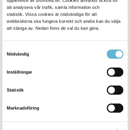
upplevelse av bromolla.se. Cookies används också för
att analysera vår trafik, samla information och
statistik. Vissa cookies är nödvändiga för att
webbsidorna ska fungera korrekt och andra kan du välja
att stänga av. Nedan finns de val du kan göra.
Samtyckesval
Nödvändig
KONTAKT
Inställningar
Besöksadress
Statistik
Kommunhuset, Storgatan 48
Postadress
Marknadsföring
Box 18, 295 21 Bromölla
E-post
kommunstyrelsen@bromolla.se
Webbadress