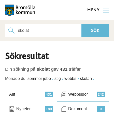
MENY
Sökresultat
Din sökning på
skolat
gav
431
träffar
Menade du:
sommer jobb
stig
webbs
skolan
Allt
Webbsidor
431
242
Nyheter
Dokument
189
0