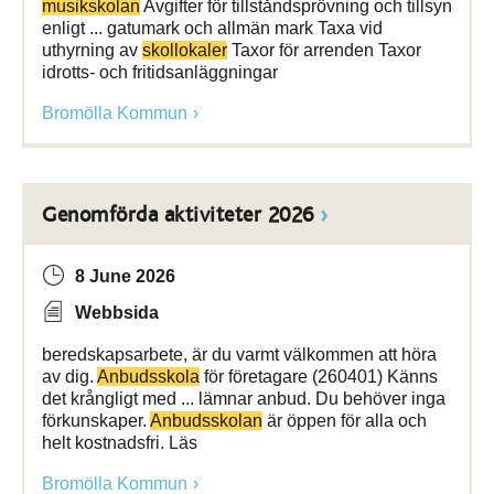
musikskolan
Avgifter för tillståndsprövning och tillsyn
enligt ... gatumark och allmän mark Taxa vid
uthyrning av
skollokaler
Taxor för arrenden Taxor
idrotts- och fritidsanläggningar
Bromölla Kommun
Genomförda aktiviteter 2026
8 June 2026
Webbsida
beredskapsarbete, är du varmt välkommen att höra
av dig.
Anbudsskola
för företagare (260401) Känns
det krångligt med ... lämnar anbud. Du behöver inga
förkunskaper.
Anbudsskolan
är öppen för alla och
helt kostnadsfri. Läs
Bromölla Kommun