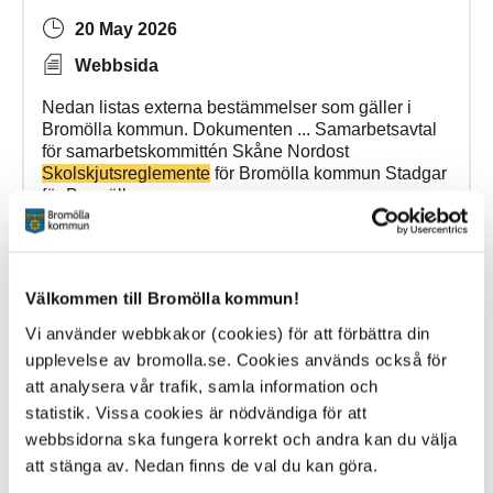
20 May 2026
Webbsida
Nedan listas externa bestämmelser som gäller i
Bromölla kommun. Dokumenten ... Samarbetsavtal
för samarbetskommittén Skåne Nordost
Skolskjutsreglemente
för Bromölla kommun Stadgar
för Bromölla
Bromölla Kommun
Välkommen till Bromölla kommun!
Vi använder webbkakor (cookies) för att förbättra din
Öppenvården
upplevelse av bromolla.se. Cookies används också för
att analysera vår trafik, samla information och
6 May 2026
statistik. Vissa cookies är nödvändiga för att
Webbsida
webbsidorna ska fungera korrekt och andra kan du välja
att stänga av. Nedan finns de val du kan göra.
familj relationer och kommunikation föräldraskap