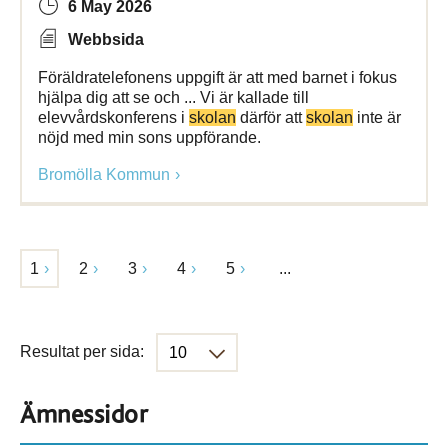
6 May 2026
Webbsida
Föräldratelefonens uppgift är att med barnet i fokus
hjälpa dig att se och ... Vi är kallade till
elevvårdskonferens i
skolan
därför att
skolan
inte är
nöjd med min sons uppförande.
Bromölla Kommun
1
2
3
4
5
...
Resultat per sida:
Ämnessidor