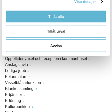
Visa detaljer
www.bromolla.se
Tillåt alla
Växel: 0456-82 20 00
Fax: 0456-82 22 00
Org.nr: 212000-0894
Tillåt urval
SNABBVAL
Avvisa
Öppettider växel och reception i kommunhuset
Anslagstavla
Lediga jobb
Felanmälan
Visselblåsarfunktion
Blankettsamling
E-tjänster
E-förslag
Kulturpunkten