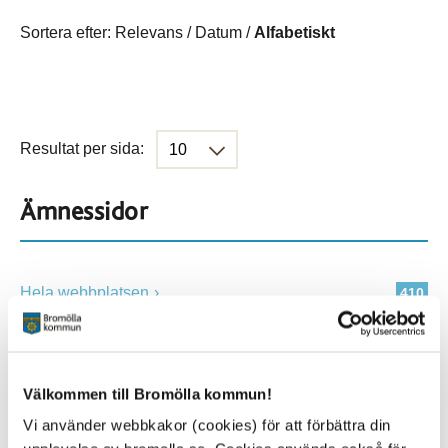
Sortera efter:
Relevans
/
Datum
/
Alfabetiskt
Resultat per sida:
Ämnessidor
Hela webbplatsen
410
Platser
Välkommen till Bromölla kommun!
Vi använder webbkakor (cookies) för att förbättra din
Alla platser
410