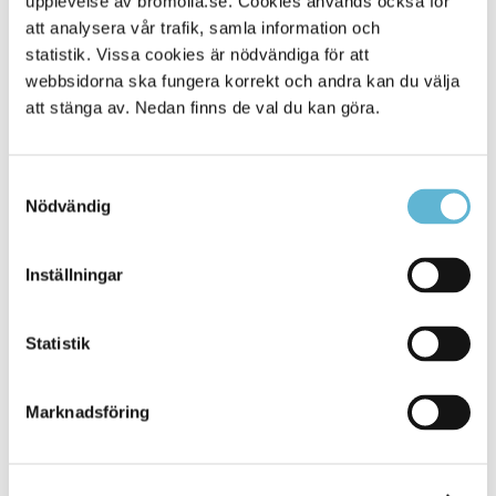
upplevelse av bromolla.se. Cookies används också för
att analysera vår trafik, samla information och
statistik. Vissa cookies är nödvändiga för att
webbsidorna ska fungera korrekt och andra kan du välja
att stänga av. Nedan finns de val du kan göra.
Samtyckesval
Nödvändig
KONTAKT
Inställningar
Besöksadress
Statistik
Kommunhuset, Storgatan 48
Postadress
Marknadsföring
Box 18, 295 21 Bromölla
E-post
kommunstyrelsen@bromolla.se
Webbadress