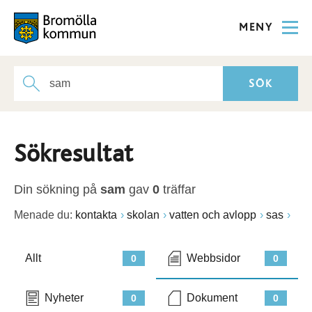
MENY
Sökresultat
Din sökning på
sam
gav
0
träffar
Menade du:
kontakta
skolan
vatten och avlopp
sas
Allt
Webbsidor
0
0
Nyheter
Dokument
0
0