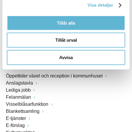
Visa detaljer
Webbadress
www.bromolla.se
Tillåt alla
Växel: 0456-82 20 00
Fax: 0456-82 22 00
Tillåt urval
Org.nr: 212000-0894
Avvisa
SNABBVAL
Öppettider växel och reception i kommunhuset
Anslagstavla
Lediga jobb
Felanmälan
Visselblåsarfunktion
Blankettsamling
E-tjänster
E-förslag