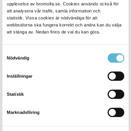
upplevelse av bromolla.se. Cookies används också för
Alla platser
410
att analysera vår trafik, samla information och
statistik. Vissa cookies är nödvändiga för att
webbsidorna ska fungera korrekt och andra kan du välja
att stänga av. Nedan finns de val du kan göra.
Samtyckesval
Nödvändig
Inställningar
KONTAKT
Statistik
Besöksadress
Kommunhuset, Storgatan 48
Postadress
Marknadsföring
Box 18, 295 21 Bromölla
E-post
kommunstyrelsen@bromolla.se