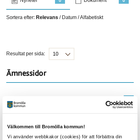
Nyheter
Dokument
0
0
Sortera efter:
Relevans
/
Datum
/
Alfabetiskt
Resultat per sida:
Ämnessidor
Hela webbplatsen
410
Platser
Välkommen till Bromölla kommun!
Vi använder webbkakor (cookies) för att förbättra din