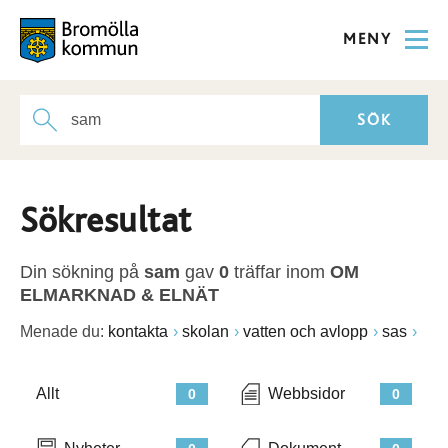
MENY
Sökresultat
Din sökning på
sam
gav
0
träffar inom
OM
ELMARKNAD & ELNÄT
Menade du:
kontakta
skolan
vatten och avlopp
sas
Allt
Webbsidor
0
0