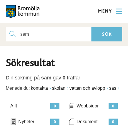
MENY
Sökresultat
Din sökning på
sam
gav
0
träffar
Menade du:
kontakta
skolan
vatten och avlopp
sas
Allt
Webbsidor
0
0
Nyheter
Dokument
0
0