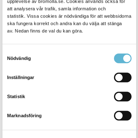
upplevelse av bromolla.se. Cookies används också för
att analysera vår trafik, samla information och
statistik. Vissa cookies är nödvändiga för att webbsidorna
ska fungera korrekt och andra kan du välja att stänga
av. Nedan finns de val du kan göra.
Samtyckesval
Nödvändig
KONTAKT
Inställningar
Besöksadress
Statistik
Kommunhuset, Storgatan 48
Postadress
Marknadsföring
Box 18, 295 21 Bromölla
E-post
kommunstyrelsen@bromolla.se
Webbadress