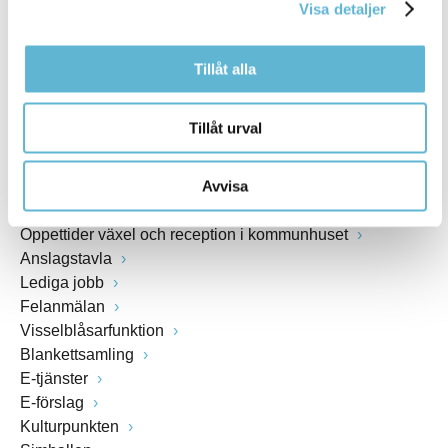
Visa detaljer
www.bromolla.se
Tillåt alla
Växel: 0456-82 20 00
Fax: 0456-82 22 00
Org.nr: 212000-0894
Tillåt urval
SNABBVAL
Avvisa
Öppettider växel och reception i kommunhuset
Anslagstavla
Lediga jobb
Felanmälan
Visselblåsarfunktion
Blankettsamling
E-tjänster
E-förslag
Kulturpunkten