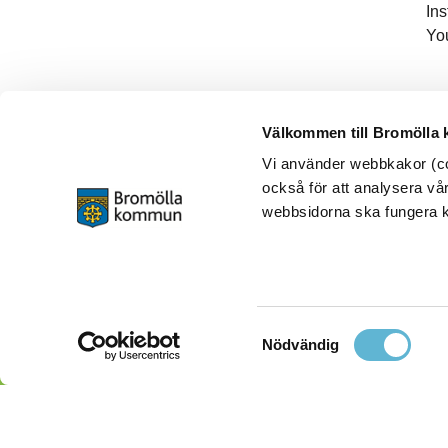
In
Yo
Välkommen till Bromölla
Vi använder webbkakor (coo
också för att analysera vår
webbsidorna ska fungera ko
Samtyckesval
Nödvändig