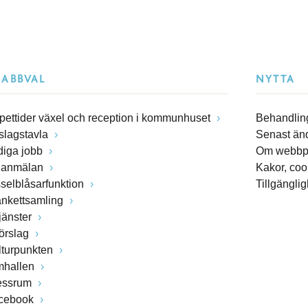
NABBVAL
NYTTA
pettider växel och reception i kommunhuset
Behandling
slagstavla
Senast än
diga jobb
Om webbp
lanmälan
Kakor, coo
sselblåsarfunktion
Tillgängli
ankettsamling
jänster
förslag
lturpunkten
mhallen
essrum
cebook