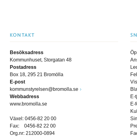
KONTAKT
S
Besöksadress
Öp
Kommunhuset, Storgatan 48
An
Postadress
Le
Box 18, 295 21 Bromölla
Fe
E-post
Vi
kommunstyrelsen@bromolla.se
Bl
Webbadress
E-t
www.bromolla.se
E-
Ku
Växel: 0456-82 20 00
Si
Fax: 0456-82 22 00
Pr
Org.nr: 212000-0894
Fa