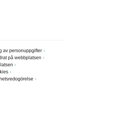
 av personuppgifter
drat på webbplatsen
latsen
kies
ghetsredogörelse