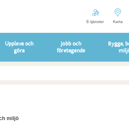
E-tjänster
Karta
Uppleva och
Jobb och
Bygga, b
göra
företagande
milj
ch miljö