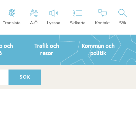
Translate
A-Ö
Lyssna
Sidkarta
Kontakt
Sök
o och
Trafik och
Kommun och
ö
resor
politik