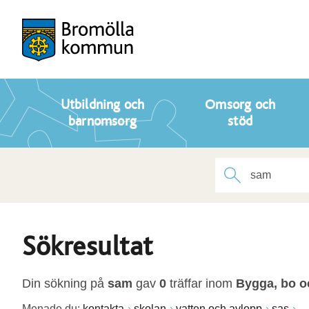
Utbildning och
Omsorg och
barnomsorg
stöd
Sökresultat
Din sökning på
sam
gav
0
träffar inom
Bygga, bo o
Menade du:
kontakta
skolan
vatten och avlopp
sas