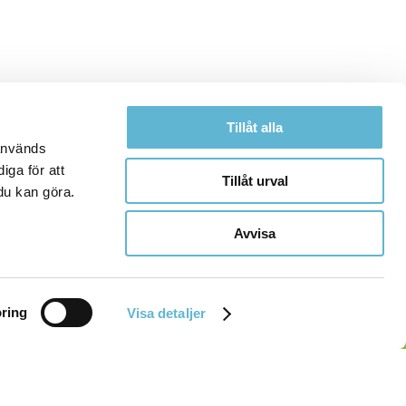
Tillåt alla
 används
iga för att
Tillåt urval
du kan göra.
Avvisa
ring
Visa detaljer