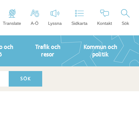
Translate
A-Ö
Lyssna
Sidkarta
Kontakt
Sök
o och
Trafik och
Kommun och
ö
resor
politik