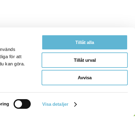
Tillåt alla
 används
iga för att
Tillåt urval
du kan göra.
Avvisa
ring
Visa detaljer