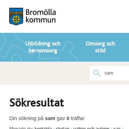
Utbildning och
Omsorg och
barnomsorg
stöd
Sökresultat
Din sökning på
sam
gav
0
träffar
Menade du:
kontakta
skolan
vatten och avlopp
sas