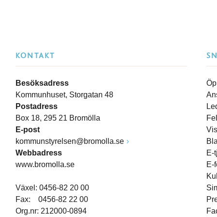
KONTAKT
S
Besöksadress
Öp
Kommunhuset, Storgatan 48
An
Postadress
Le
Box 18, 295 21 Bromölla
Fe
E-post
Vi
kommunstyrelsen@bromolla.se
Bl
Webbadress
E-t
www.bromolla.se
E-
Ku
Växel: 0456-82 20 00
Si
Fax: 0456-82 22 00
Pr
Org.nr: 212000-0894
Fa