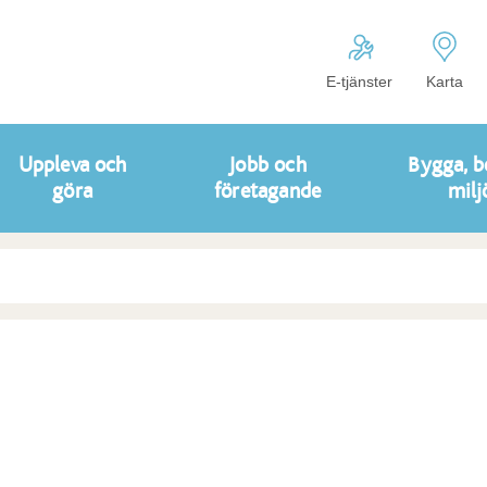
E-tjänster
Karta
Uppleva och
Jobb och
Bygga, b
göra
företagande
milj