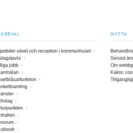
NABBVAL
NYTTA
pettider växel och reception i kommunhuset
Behandling
slagstavla
Senast än
diga jobb
Om webbp
lanmälan
Kakor, coo
sselblåsarfunktion
Tillgängli
ankettsamling
jänster
förslag
lturpunkten
mhallen
essrum
cebook