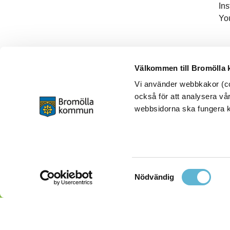
In
Yo
Välkommen till Bromölla
Vi använder webbkakor (coo
också för att analysera vår
webbsidorna ska fungera ko
Samtyckesval
Nödvändig