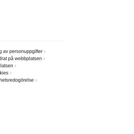
 av personuppgifter
drat på webbplatsen
latsen
kies
ghetsredogörelse