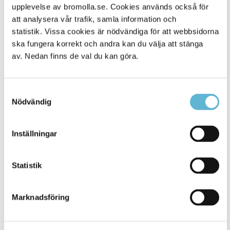
Alla platser
114
upplevelse av bromolla.se. Cookies används också för
att analysera vår trafik, samla information och
statistik. Vissa cookies är nödvändiga för att webbsidorna
ska fungera korrekt och andra kan du välja att stänga
av. Nedan finns de val du kan göra.
Samtyckesval
Nödvändig
Inställningar
KONTAKT
Besöksadress
Statistik
Kommunhuset, Storgatan 48
Postadress
Marknadsföring
Box 18, 295 21 Bromölla
E-post
kommunstyrelsen@bromolla.se