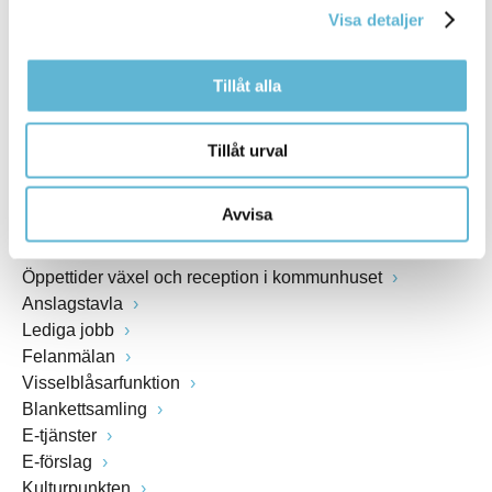
Webbadress
Visa detaljer
www.bromolla.se
Tillåt alla
Växel: 0456-82 20 00
Fax: 0456-82 22 00
Tillåt urval
Org.nr: 212000-0894
Avvisa
SNABBVAL
Öppettider växel och reception i kommunhuset
Anslagstavla
Lediga jobb
Felanmälan
Visselblåsarfunktion
Blankettsamling
E-tjänster
E-förslag
Kulturpunkten