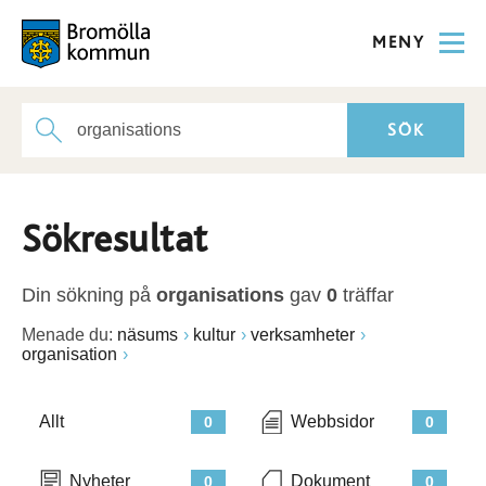
MENY
Sökresultat
Din sökning på
organisations
gav
0
träffar
Menade du:
näsums
kultur
verksamheter
organisation
Allt
Webbsidor
0
0
Nyheter
Dokument
0
0