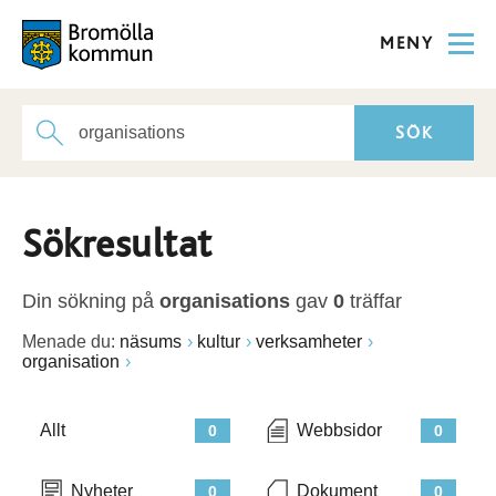
MENY
Sökresultat
Din sökning på
organisations
gav
0
träffar
Menade du:
näsums
kultur
verksamheter
organisation
Allt
Webbsidor
0
0
Nyheter
Dokument
0
0