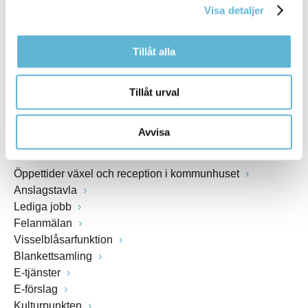
Visa detaljer
Webbadress
www.bromolla.se
Tillåt alla
Växel: 0456-82 20 00
Fax: 0456-82 22 00
Tillåt urval
Org.nr: 212000-0894
Avvisa
SNABBVAL
Öppettider växel och reception i kommunhuset
Anslagstavla
Lediga jobb
Felanmälan
Visselblåsarfunktion
Blankettsamling
E-tjänster
E-förslag
Kulturpunkten