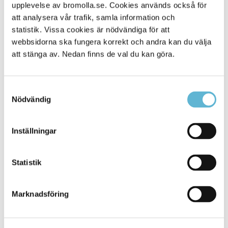
Alla platser
upplevelse av bromolla.se. Cookies används också för
114
att analysera vår trafik, samla information och
statistik. Vissa cookies är nödvändiga för att
webbsidorna ska fungera korrekt och andra kan du välja
att stänga av. Nedan finns de val du kan göra.
Samtyckesval
Nödvändig
Inställningar
KONTAKT
Statistik
Besöksadress
Kommunhuset, Storgatan 48
Postadress
Marknadsföring
Box 18, 295 21 Bromölla
E-post
kommunstyrelsen@bromolla.se