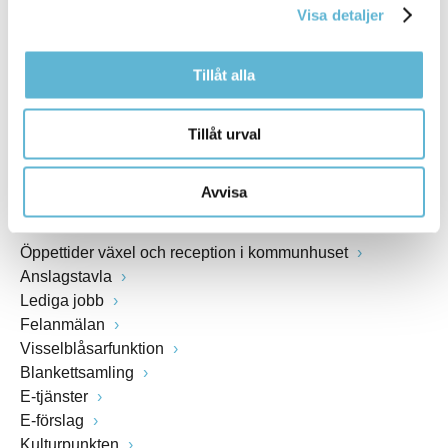
Visa detaljer
Webbadress
www.bromolla.se
Tillåt alla
Växel: 0456-82 20 00
Fax: 0456-82 22 00
Tillåt urval
Org.nr: 212000-0894
Avvisa
SNABBVAL
Öppettider växel och reception i kommunhuset
Anslagstavla
Lediga jobb
Felanmälan
Visselblåsarfunktion
Blankettsamling
E-tjänster
E-förslag
Kulturpunkten