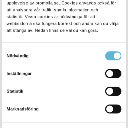
Alla platser
upplevelse av bromolla.se. Cookies används också för
114
att analysera vår trafik, samla information och
statistik. Vissa cookies är nödvändiga för att
webbsidorna ska fungera korrekt och andra kan du välja
att stänga av. Nedan finns de val du kan göra.
Samtyckesval
Nödvändig
Inställningar
KONTAKT
Statistik
Besöksadress
Kommunhuset, Storgatan 48
Postadress
Marknadsföring
Box 18, 295 21 Bromölla
E-post
kommunstyrelsen@bromolla.se