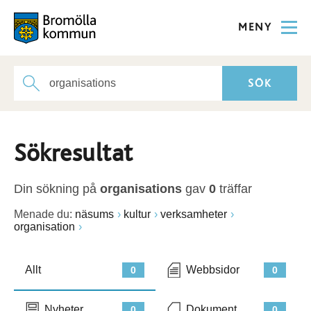
MENY
Sökresultat
Din sökning på
organisations
gav
0
träffar
Menade du:
näsums
kultur
verksamheter
organisation
Allt
Webbsidor
0
0
Nyheter
Dokument
0
0