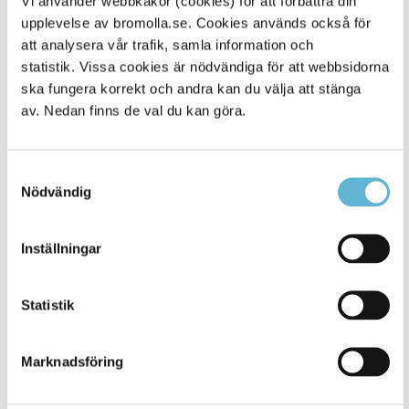
Vi använder webbkakor (cookies) för att förbättra din
upplevelse av bromolla.se. Cookies används också för
Alla platser
114
att analysera vår trafik, samla information och
statistik. Vissa cookies är nödvändiga för att webbsidorna
ska fungera korrekt och andra kan du välja att stänga
av. Nedan finns de val du kan göra.
Samtyckesval
Nödvändig
Inställningar
KONTAKT
Statistik
Besöksadress
Kommunhuset, Storgatan 48
Postadress
Marknadsföring
Box 18, 295 21 Bromölla
E-post