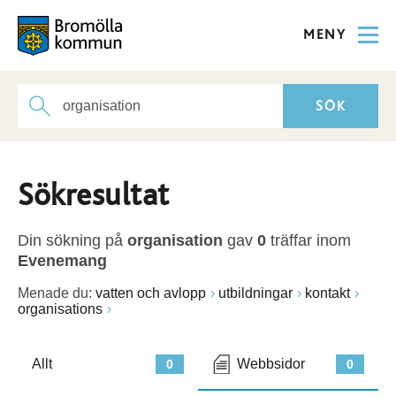
MENY
Sökresultat
Din sökning på
organisation
gav
0
träffar inom
Evenemang
Menade du:
vatten och avlopp
utbildningar
kontakt
organisations
Allt
Webbsidor
0
0