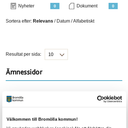
Nyheter
Dokument
0
0
Sortera efter:
Relevans
/
Datum
/
Alfabetiskt
Resultat per sida:
Ämnessidor
Hela webbplatsen
114
Platser
Välkommen till Bromölla kommun!