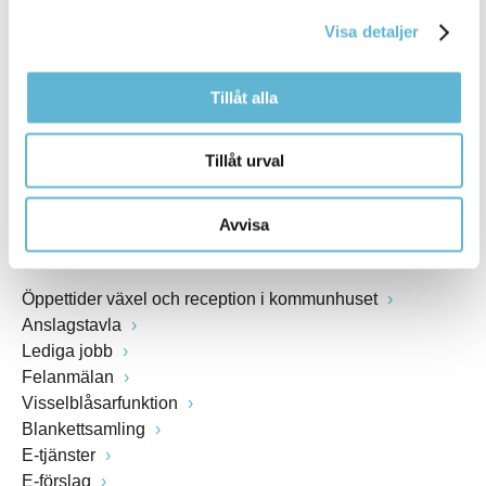
kommunstyrelsen@bromolla.se
Visa detaljer
Webbadress
www.bromolla.se
Tillåt alla
Växel: 0456-82 20 00
Fax: 0456-82 22 00
Tillåt urval
Org.nr: 212000-0894
Avvisa
SNABBVAL
Öppettider växel och reception i kommunhuset
Anslagstavla
Lediga jobb
Felanmälan
Visselblåsarfunktion
Blankettsamling
E-tjänster
E-förslag