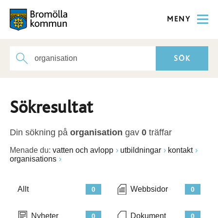
MENY
Sökresultat
Din sökning på
organisation
gav
0
träffar
Menade du:
vatten och avlopp
utbildningar
kontakt
organisations
Allt
Webbsidor
0
0
Nyheter
Dokument
0
0