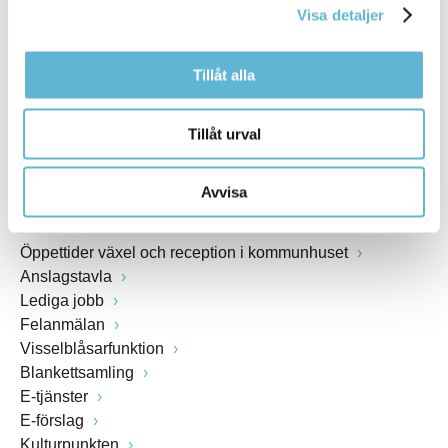
Visa detaljer
Webbadress
www.bromolla.se
Tillåt alla
Växel: 0456-82 20 00
Fax: 0456-82 22 00
Tillåt urval
Org.nr: 212000-0894
Avvisa
SNABBVAL
Öppettider växel och reception i kommunhuset
Anslagstavla
Lediga jobb
Felanmälan
Visselblåsarfunktion
Blankettsamling
E-tjänster
E-förslag
Kulturpunkten