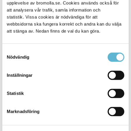
Alla platser
upplevelse av bromolla.se. Cookies används också för
114
att analysera vår trafik, samla information och
statistik. Vissa cookies är nödvändiga för att
webbsidorna ska fungera korrekt och andra kan du välja
att stänga av. Nedan finns de val du kan göra.
Samtyckesval
Nödvändig
Inställningar
KONTAKT
Statistik
Besöksadress
Kommunhuset, Storgatan 48
Postadress
Marknadsföring
Box 18, 295 21 Bromölla
E-post
kommunstyrelsen@bromolla.se