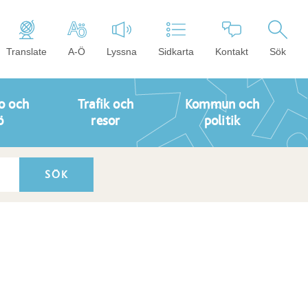
Translate
A-Ö
Lyssna
Sidkarta
Kontakt
Sök
o och
Trafik och
Kommun och
ö
resor
politik