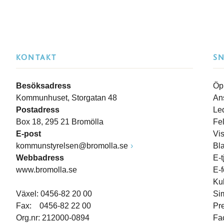
KONTAKT
S
Besöksadress
Öp
Kommunhuset, Storgatan 48
An
Postadress
Le
Box 18, 295 21 Bromölla
Fe
E-post
Vi
kommunstyrelsen@bromolla.se
Bl
Webbadress
E-t
www.bromolla.se
E-
Ku
Växel: 0456-82 20 00
Si
Fax: 0456-82 22 00
Pr
Org.nr: 212000-0894
Fa