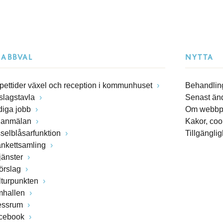
NABBVAL
NYTTA
pettider växel och reception i kommunhuset
Behandling
slagstavla
Senast än
diga jobb
Om webbp
lanmälan
Kakor, coo
sselblåsarfunktion
Tillgängli
ankettsamling
jänster
förslag
lturpunkten
mhallen
essrum
cebook