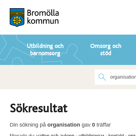
Utbildning och
Omsorg och
barnomsorg
stöd
Sökresultat
Din sökning på
organisation
gav
0
träffar
Menade du:
vatten och avlopp
utbildningar
kontakt
org