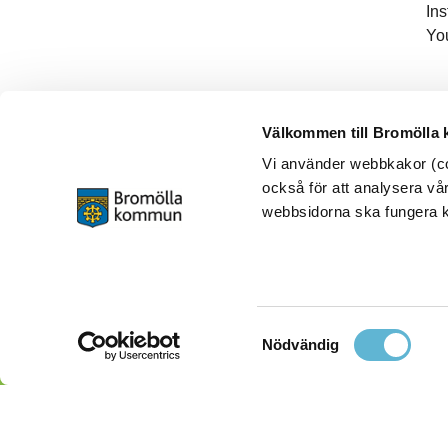
In
Yo
Välkommen till Bromölla
Vi använder webbkakor (coo
också för att analysera vår
webbsidorna ska fungera ko
Samtyckesval
Nödvändig