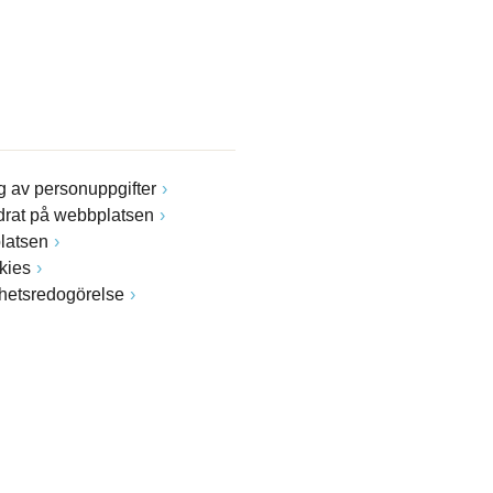
 av personuppgifter
drat på webbplatsen
latsen
kies
ghetsredogörelse