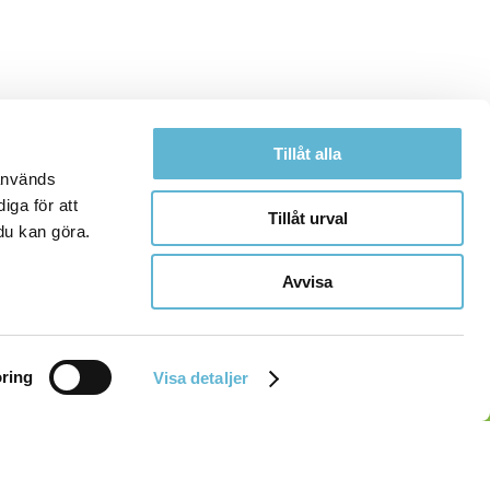
Tillåt alla
 används
iga för att
Tillåt urval
du kan göra.
Avvisa
ring
Visa detaljer