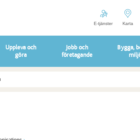
E-tjänster
Karta
Uppleva och
Jobb och
Bygga, b
göra
företagande
milj
anisations