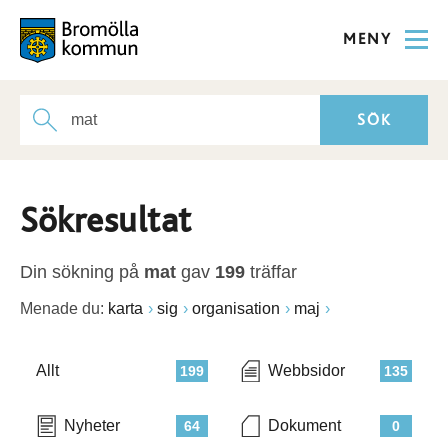
MENY
Sökresultat
Din sökning på
mat
gav
199
träffar
Menade du:
karta
sig
organisation
maj
Allt
Webbsidor
199
135
Nyheter
Dokument
64
0