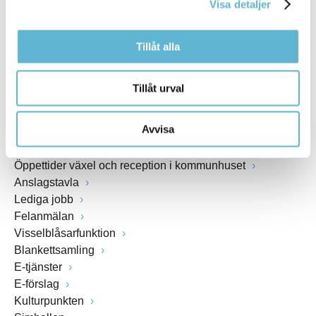
Visa detaljer
www.bromolla.se
Tillåt alla
Växel: 0456-82 20 00
Fax: 0456-82 22 00
Org.nr: 212000-0894
Tillåt urval
SNABBVAL
Avvisa
Öppettider växel och reception i kommunhuset
Anslagstavla
Lediga jobb
Felanmälan
Visselblåsarfunktion
Blankettsamling
E-tjänster
E-förslag
Kulturpunkten