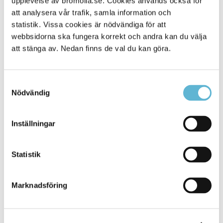
upplevelse av bromolla.se. Cookies används också för
att analysera vår trafik, samla information och
statistik. Vissa cookies är nödvändiga för att
webbsidorna ska fungera korrekt och andra kan du välja
att stänga av. Nedan finns de val du kan göra.
Samtyckesval
Nödvändig
KONTAKT
Inställningar
Besöksadress
Statistik
Kommunhuset, Storgatan 48
Postadress
Marknadsföring
Box 18, 295 21 Bromölla
E-post
kommunstyrelsen@bromolla.se
Webbadress