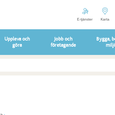
E-tjänster
Karta
Uppleva och
Jobb och
Bygga, b
göra
företagande
milj
ta