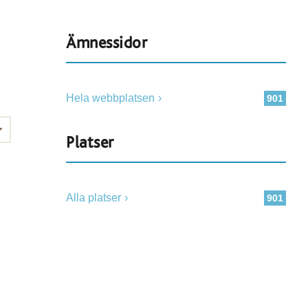
Ämnessidor
Hela webbplatsen
901
Platser
Alla platser
901