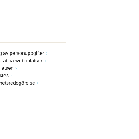
 av personuppgifter
drat på webbplatsen
latsen
kies
ghetsredogörelse