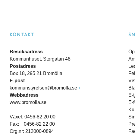
KONTAKT
S
Besöksadress
Öp
Kommunhuset, Storgatan 48
An
Postadress
Le
Box 18, 295 21 Bromölla
Fe
E-post
Vi
kommunstyrelsen@bromolla.se
Bl
Webbadress
E-t
www.bromolla.se
E-
Ku
Växel: 0456-82 20 00
Si
Fax: 0456-82 22 00
Pr
Org.nr: 212000-0894
Fa