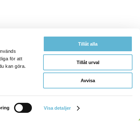
Tillåt alla
 används
iga för att
Tillåt urval
du kan göra.
Avvisa
ring
Visa detaljer