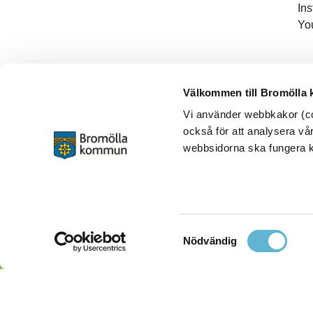
In
Yo
Välkommen till Bromölla
Vi använder webbkakor (coo
också för att analysera vår
webbsidorna ska fungera ko
Samtyckesval
Nödvändig