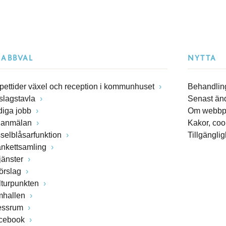
NABBVAL
NYTTA
pettider växel och reception i kommunhuset
Behandling
slagstavla
Senast än
diga jobb
Om webbp
lanmälan
Kakor, coo
sselblåsarfunktion
Tillgängli
ankettsamling
jänster
förslag
lturpunkten
mhallen
essrum
cebook