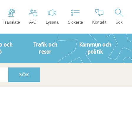
Translate
A-Ö
Lyssna
Sidkarta
Kontakt
Sök
o och
Trafik och
Kommun och
ö
resor
politik