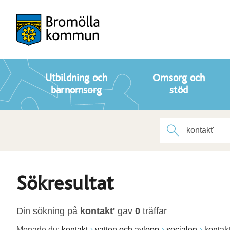
Utbildning och
Omsorg och
barnomsorg
stöd
Sökresultat
Din sökning på
kontakt'
gav
0
träffar
Menade du:
kontakt
vatten och avlopp
socialen
kontak