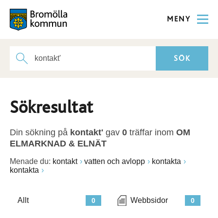
MENY
Sökresultat
Din sökning på
kontakt'
gav
0
träffar inom
OM
ELMARKNAD & ELNÄT
Menade du:
kontakt
vatten och avlopp
kontakta
kontakta
Allt
Webbsidor
0
0