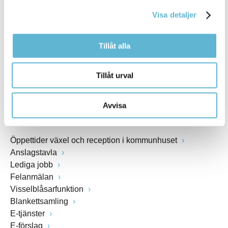
kommunstyrelsen@bromolla.se
Visa detaljer
Webbadress
www.bromolla.se
Tillåt alla
Växel: 0456-82 20 00
Fax: 0456-82 22 00
Tillåt urval
Org.nr: 212000-0894
Avvisa
SNABBVAL
Öppettider växel och reception i kommunhuset
Anslagstavla
Lediga jobb
Felanmälan
Visselblåsarfunktion
Blankettsamling
E-tjänster
E-förslag