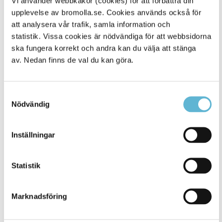
Vi använder webbkakor (cookies) för att förbättra din
upplevelse av bromolla.se. Cookies används också för
Alla platser
901
att analysera vår trafik, samla information och
statistik. Vissa cookies är nödvändiga för att webbsidorna
ska fungera korrekt och andra kan du välja att stänga
av. Nedan finns de val du kan göra.
Samtyckesval
Nödvändig
Inställningar
KONTAKT
Statistik
Besöksadress
Kommunhuset, Storgatan 48
Postadress
Marknadsföring
Box 18, 295 21 Bromölla
E-post