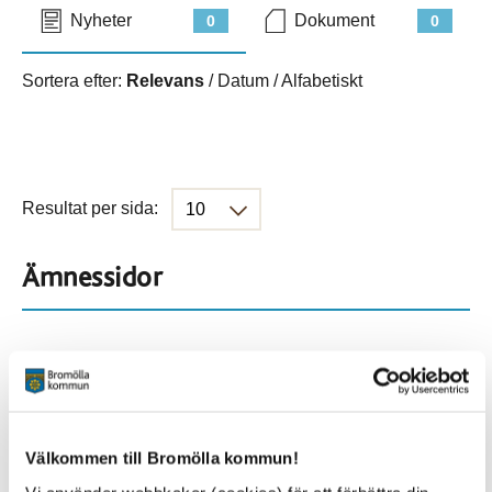
Nyheter
Dokument
0
0
Sortera efter:
Relevans
/
Datum
/
Alfabetiskt
Resultat per sida:
Ämnessidor
Hela webbplatsen
901
Platser
Välkommen till Bromölla kommun!