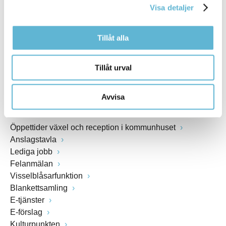
Visa detaljer
Webbadress
www.bromolla.se
Tillåt alla
Växel: 0456-82 20 00
Fax: 0456-82 22 00
Tillåt urval
Org.nr: 212000-0894
Avvisa
SNABBVAL
Öppettider växel och reception i kommunhuset
Anslagstavla
Lediga jobb
Felanmälan
Visselblåsarfunktion
Blankettsamling
E-tjänster
E-förslag
Kulturpunkten