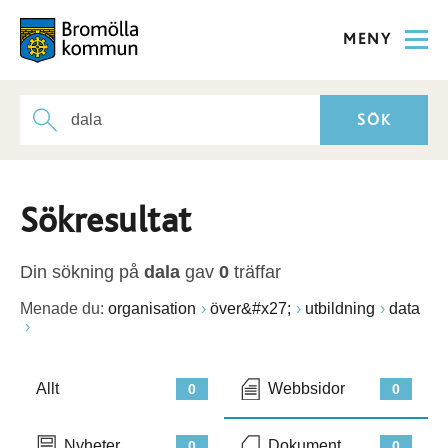
MENY
Sökresultat
Din sökning på
dala
gav
0
träffar
Menade du:
organisation
över&#x27;
utbildning
data
Allt
Webbsidor
0
0
Nyheter
Dokument
0
0