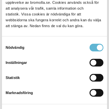
Alla platser
upplevelse av bromolla.se. Cookies används också för
68
att analysera vår trafik, samla information och
statistik. Vissa cookies är nödvändiga för att
webbsidorna ska fungera korrekt och andra kan du välja
att stänga av. Nedan finns de val du kan göra.
Samtyckesval
Nödvändig
Inställningar
KONTAKT
Statistik
Besöksadress
Kommunhuset, Storgatan 48
Postadress
Marknadsföring
Box 18, 295 21 Bromölla
E-post
kommunstyrelsen@bromolla.se