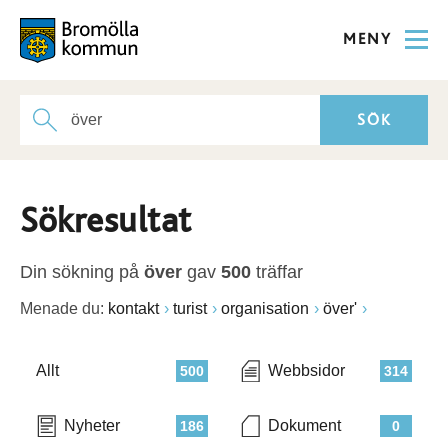
MENY
Sökresultat
Din sökning på
över
gav
500
träffar
Menade du:
kontakt
turist
organisation
över'
Allt
Webbsidor
500
314
Nyheter
Dokument
186
0