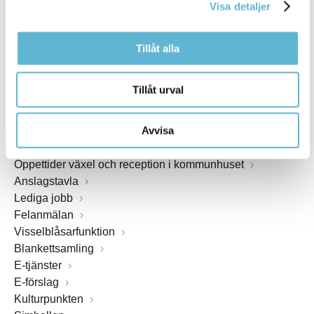
Visa detaljer
www.bromolla.se
Tillåt alla
Växel: 0456-82 20 00
Fax: 0456-82 22 00
Org.nr: 212000-0894
Tillåt urval
SNABBVAL
Avvisa
Öppettider växel och reception i kommunhuset
Anslagstavla
Lediga jobb
Felanmälan
Visselblåsarfunktion
Blankettsamling
E-tjänster
E-förslag
Kulturpunkten