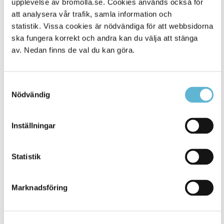
upplevelse av bromolla.se. Cookies används också för
att analysera vår trafik, samla information och
statistik. Vissa cookies är nödvändiga för att webbsidorna
ska fungera korrekt och andra kan du välja att stänga
av. Nedan finns de val du kan göra.
Samtyckesval
Nödvändig
KONTAKT
Inställningar
Besöksadress
Statistik
Kommunhuset, Storgatan 48
Postadress
Marknadsföring
Box 18, 295 21 Bromölla
E-post
kommunstyrelsen@bromolla.se
Webbadress