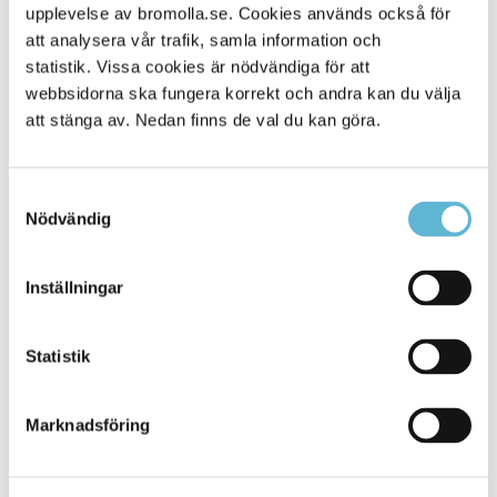
våldsbejakande extremism
upplevelse av bromolla.se. Cookies används också för
att analysera vår trafik, samla information och
Riktlinje och handlingsplan
statistik. Vissa cookies är nödvändiga för att
Lokal handlingsplan för arbetet mot våldsbejakande
extremism
webbsidorna ska fungera korrekt och andra kan du välja
att stänga av. Nedan finns de val du kan göra.
Lokal samordningsgrupp
Ett team bestående av representanter från elevhälsa,
ungdomscentret Nätet
,
individ- och familjeomsorgen,
Samtyckesval
tillväxt- och utveckling, Bromöllabolagen, skydd- och
Nödvändig
säkerhet och polisen.
Nationellt kunskapsutbyte
Inställningar
Center mot våldsbejakande extremism (CVE) utvecklar
det kunskapsbaserade och sektorövergripande arbetet
med att förebygga våldsbejakande extremism på
Statistik
nationell, regional och lokal nivå.
Läs mer på Center mot våldsbejakande extremism (CVE)
Marknadsföring
Har du misstankar om brott?