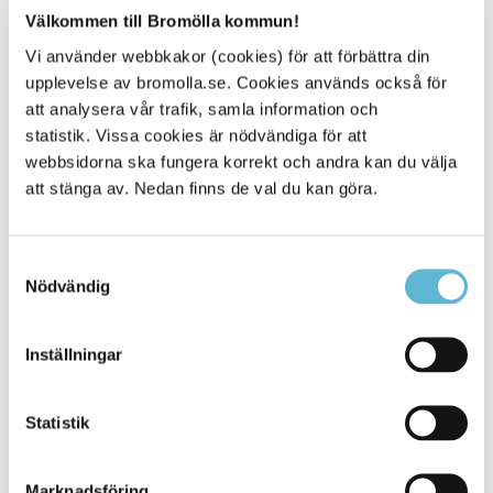
Välkommen till Bromölla kommun!
Sidan senast uppdaterad:
den 14 November 2023
Vi använder webbkakor (cookies) för att förbättra din
upplevelse av bromolla.se. Cookies används också för
Tipsa och dela sidan
att analysera vår trafik, samla information och
statistik. Vissa cookies är nödvändiga för att
Kommentera
webbsidorna ska fungera korrekt och andra kan du välja
att stänga av. Nedan finns de val du kan göra.
Skriv ut
Samtyckesval
Nödvändig
Inställningar
Statistik
KONTAKT
Marknadsföring