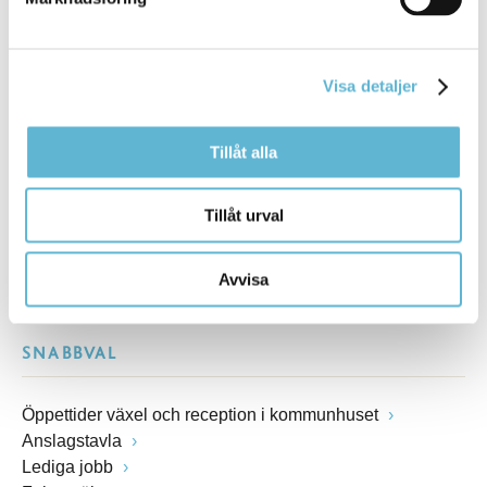
Besöksadress
Kommunhuset, Storgatan 48
Postadress
Box 18, 295 21 Bromölla
Visa detaljer
E-post
kommunstyrelsen@bromolla.se
Tillåt alla
Webbadress
www.bromolla.se
Tillåt urval
Växel: 0456-82 20 00
Fax: 0456-82 22 00
Avvisa
Org.nr: 212000-0894
SNABBVAL
Öppettider växel och reception i kommunhuset
Anslagstavla
Lediga jobb