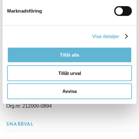
KONTAKT
Marknadsföring
Besöksadress
Kommunhuset, Storgatan 48
Visa detaljer
Postadress
Box 18, 295 21 Bromölla
E-post
Tillåt alla
kommunstyrelsen@bromolla.se
Webbadress
Tillåt urval
www.bromolla.se
Växel: 0456-82 20 00
Avvisa
Fax: 0456-82 22 00
Org.nr: 212000-0894
SNABBVAL