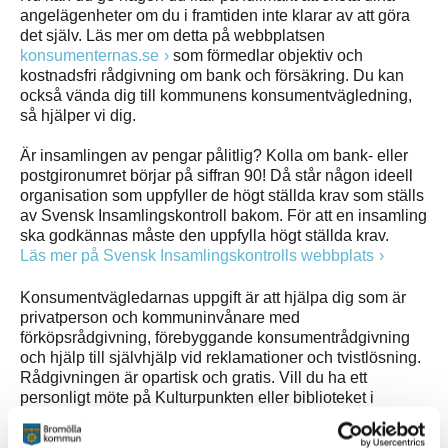
angelägenheter om du i framtiden inte klarar av att göra
det själv. Läs mer om detta på webbplatsen
konsumenternas.se
som förmedlar objektiv och
kostnadsfri rådgivning om bank och försäkring. Du kan
också vända dig till kommunens konsumentvägledning,
så hjälper vi dig.
Är insamlingen av pengar pålitlig? Kolla om bank- eller
postgironumret börjar på siffran 90! Då står någon ideell
organisation som uppfyller de högt ställda krav som ställs
av Svensk Insamlingskontroll bakom. För att en insamling
ska godkännas måste den uppfylla högt ställda krav.
Läs mer på Svensk Insamlingskontrolls webbplats
Konsumentvägledarnas uppgift är att hjälpa dig som är
privatperson och kommuninvånare med
förköpsrådgivning, förebyggande konsumentrådgivning
och hjälp till självhjälp vid reklamationer och tvistlösning.
Rådgivningen är opartisk och gratis. Vill du ha ett
personligt möte på Kulturpunkten eller biblioteket i
Näsum kan du boka tid för det.