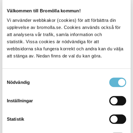
Anmäl dig på
https://bit.ly/inbjudan-vindkraft
Välkommen till Bromölla kommun!
Vi använder webbkakor (cookies) för att förbättra din
Sidan senast uppdaterad:
den 13 November 2023
upplevelse av bromolla.se. Cookies används också för
att analysera vår trafik, samla information och
Tipsa och dela sidan
statistik. Vissa cookies är nödvändiga för att
webbsidorna ska fungera korrekt och andra kan du välja
Kommentera
att stänga av. Nedan finns de val du kan göra.
Skriv ut
Samtyckesval
Nödvändig
Inställningar
Statistik
KONTAKT