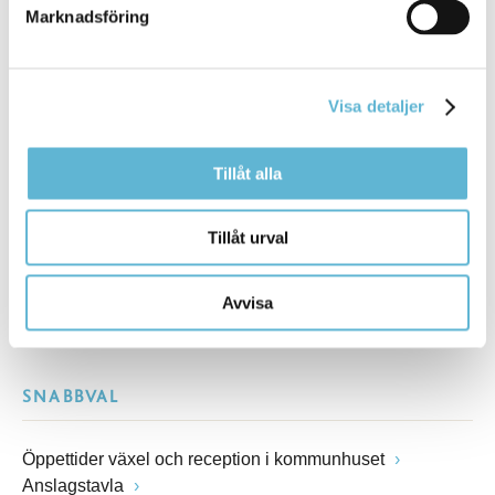
Marknadsföring
Besöksadress
Kommunhuset, Storgatan 48
Postadress
Visa detaljer
Box 18, 295 21 Bromölla
E-post
kommunstyrelsen@bromolla.se
Tillåt alla
Webbadress
www.bromolla.se
Tillåt urval
Växel: 0456-82 20 00
Avvisa
Fax: 0456-82 22 00
Org.nr: 212000-0894
SNABBVAL
Öppettider växel och reception i kommunhuset
Anslagstavla