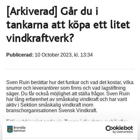
[Arkiverad] Går du i
tankarna att köpa ett litet
vindkraftverk?
Publicerad:
10 October 2023, kl. 13:34
Sven Ruin berättar hur det funkar och vad det kostar, vilka
snurror och leverantörer som finns och vad lagstiftning
säger. Du får också möjlighet att ställa frågor. Sven Ruin
har lång erfarenhet av småskalig vindkraft och har varit
aktiv i Sektion småskalig vindkraft inom
branschorganisationen Svensk Vindkraft.
Följ webbinariet gratis via Teams i din dator, mobil eller
tablet.
Den 12 oktober klockan 18.30 till 19.30.