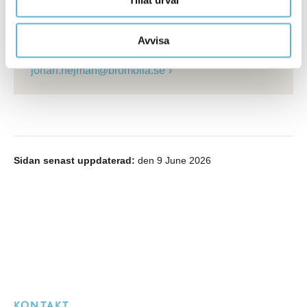
Tillåt urval
Johan Hejman
Kanslichef, kommunjurist
Avvisa
0456-82 22 47
(SMS0709-17 12 47)
johan.hejman@bromolla.se
Sidan senast uppdaterad:
den 9 June 2026
KONTAKT