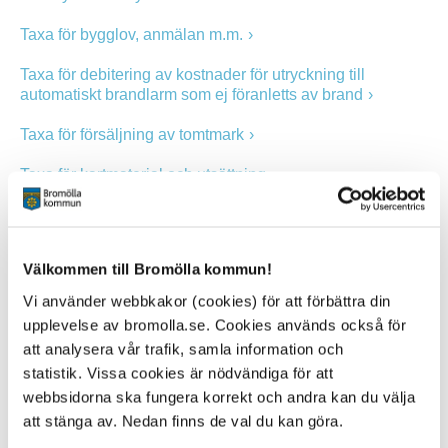
Taxa för bygglov, anmälan m.m.
Taxa för debitering av kostnader för utryckning till
automatiskt brandlarm som ej föranletts av brand
Taxa för försäljning av tomtmark
Taxa för kartmaterial och utsättning
Taxa för kopieringstjänster på kommunservice
Taxa för mottagning av avfall och restprodukter på Åsens
Välkommen till Bromölla kommun!
avfallsanläggning
Vi använder webbkakor (cookies) för att förbättra din
Taxa för offentlig kontroll inom livsmedelslagstiftningen
upplevelse av bromolla.se. Cookies används också för
att analysera vår trafik, samla information och
Taxa för prövning och tillsyn enligt miljöbalken mm
statistik. Vissa cookies är nödvändiga för att
Taxa för tillsyn över avfallshantering i fritidsbåtshamnar
webbsidorna ska fungera korrekt och andra kan du välja
att stänga av. Nedan finns de val du kan göra.
Taxa för torgplatser