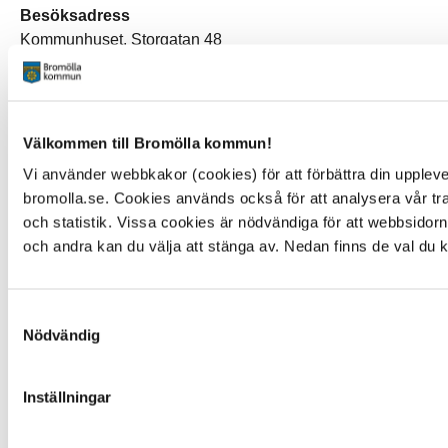
Besöksadress
Kommunhuset, Storgatan 48
Postadress
Box 18, 295 21 Bromölla
E-post
kommunstyrelsen@bromolla.se
Välkommen till Bromölla kommun!
Webbadress
Vi använder webbkakor (cookies) för att förbättra din upplev
www.bromolla.se
bromolla.se. Cookies används också för att analysera vår tra
och statistik. Vissa cookies är nödvändiga för att webbsidor
Växel: 0456-82 20 00
och andra kan du välja att stänga av. Nedan finns de val du 
Fax: 0456-82 22 00
Org.nr: 212000-0894
Samtyckesval
Nödvändig
SNABBVAL
Öppettider växel och reception i kommunhuset
Inställningar
Anslagstavla
Lediga jobb