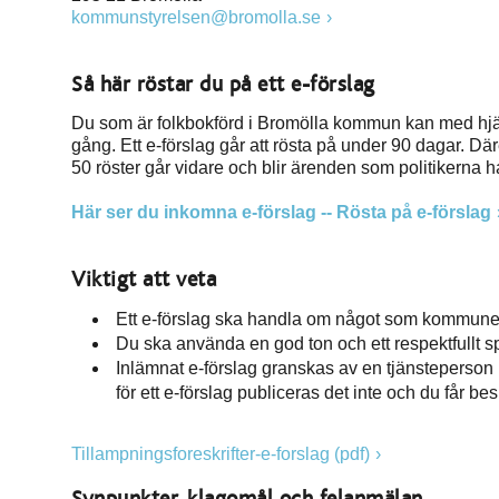
kommunstyrelsen@bromolla.se
Så här röstar du på ett e-förslag
Du som är folkbokförd i Bromölla kommun kan med hjälp
gång. Ett e-förslag går att rösta på under 90 dagar. Där
50 röster går vidare och blir ärenden som politikerna h
Här ser du inkomna e-förslag -- Rösta på e-förslag
Viktigt att veta
Ett e-förslag ska handla om något som kommunen 
Du ska använda en god ton och ett respektfullt sp
Inlämnat e-förslag granskas av en tjänsteperson 
för ett e-förslag publiceras det inte och du får be
Tillampningsforeskrifter-e-forslag (pdf)
Synpunkter, klagomål och felanmälan