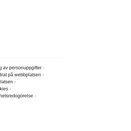
 av personuppgifter
drat på webbplatsen
latsen
kies
ghetsredogörelse