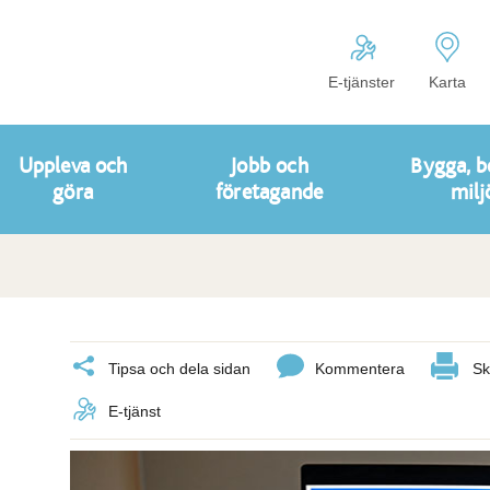
E-tjänster
Karta
Uppleva och
Jobb och
Bygga, b
göra
företagande
milj
Tipsa och dela sidan
Kommentera
Sk
E-tjänst