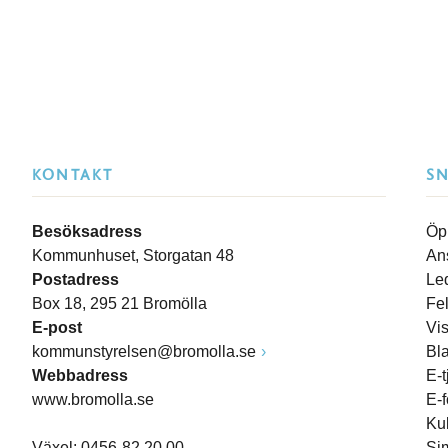
KONTAKT
S
Besöksadress
Öp
Kommunhuset, Storgatan 48
An
Postadress
Le
Box 18, 295 21 Bromölla
Fe
E-post
Vi
kommunstyrelsen@bromolla.se
Bl
Webbadress
E-t
www.bromolla.se
E-
Ku
Växel: 0456-82 20 00
Si