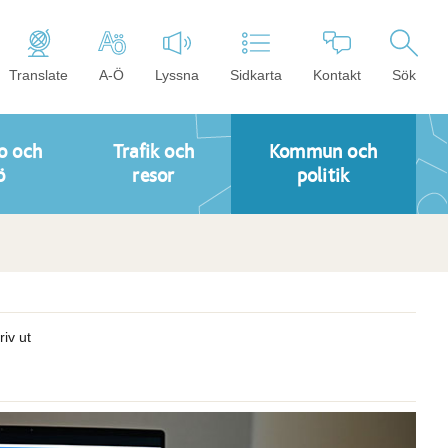
Translate
A-Ö
Lyssna
Sidkarta
Kontakt
Sök
o och
Trafik och
Kommun och
ö
resor
politik
riv ut