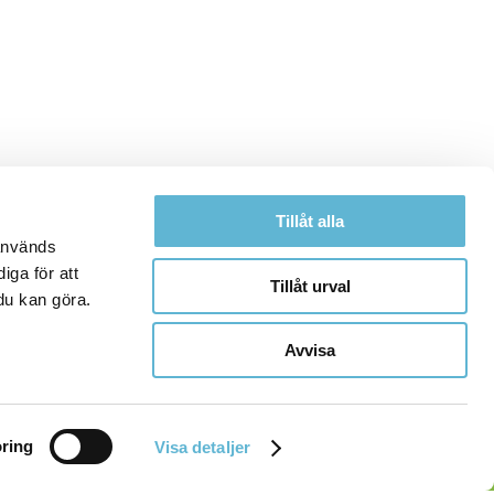
Tillåt alla
 används
iga för att
Tillåt urval
du kan göra.
Avvisa
ring
Visa detaljer