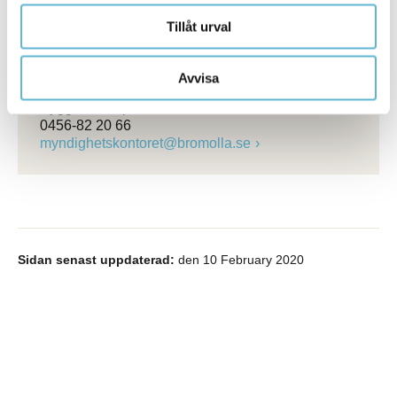
Tillåt urval
Kontakt
Avvisa
Conny Egrenius
Byggnadsinspektör
0456-82 20 66
myndighetskontoret@bromolla.se
Sidan senast uppdaterad:
den 10 February 2020