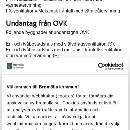
värmeåtervinning
FX-ventilation= Mekanisk frånluft med värmeåtervinning
Undantag från OVK
Följande byggnader är undantagna OVK:
En- och tvåbostadshus med självdragsventilation (S).
En- och tvåbostadshus med mekanisk frånluftsventilation
utan värmeåtervinning (F).
Ekonomibyggnader för jordbruk, skogsbruk eller liknande.
Fritidshus.
Industribyggnader.
Ansvar
Välkommen till Bromölla kommun!
Det är byggnadens ägare som ska se till att
Vi använder webbkakor (cookies) för att förbättra din
funktionskontroll av ventilationssystem utförs enligt
upplevelse av bromolla.se. Cookies används också för
bestämmelserna i Plan- och bygglagen, PBL och Plan-
att analysera vår trafik, samla information och
och byggförordningen, PBF.
statistik. Vissa cookies är nödvändiga för att
Vem utför OVK?
webbsidorna ska fungera korrekt och andra kan du välja