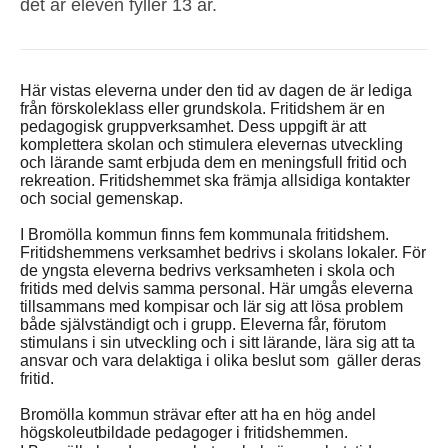
det år eleven fyller 13 år.
Här vistas eleverna under den tid av dagen de är lediga
från förskoleklass eller grundskola. Fritidshem är en
pedagogisk gruppverksamhet. Dess uppgift är att
komplettera skolan och stimulera elevernas utveckling
och lärande samt erbjuda dem en meningsfull fritid och
rekreation. Fritidshemmet ska främja allsidiga kontakter
och social gemenskap.
I Bromölla kommun finns fem kommunala fritidshem.
Fritidshemmens verksamhet bedrivs i skolans lokaler. För
de yngsta eleverna bedrivs verksamheten i skola och
fritids med delvis samma personal. Här umgås eleverna
tillsammans med kompisar och lär sig att lösa problem
både självständigt och i grupp. Eleverna får, förutom
stimulans i sin utveckling och i sitt lärande, lära sig att ta
ansvar och vara delaktiga i olika beslut som gäller deras
fritid.
Bromölla kommun strävar efter att ha en hög andel
högskoleutbildade pedagoger i fritidshemmen.