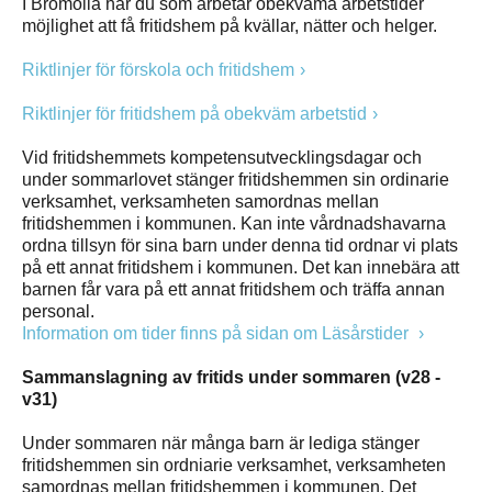
I Bromölla har du som arbetar obekväma arbetstider
möjlighet att få fritidshem på kvällar, nätter och helger.
Riktlinjer för förskola och fritidshem
Riktlinjer för fritidshem på obekväm arbetstid
Vid fritidshemmets kompetensutvecklingsdagar och
under sommarlovet stänger fritidshemmen sin ordinarie
verksamhet, verksamheten samordnas mellan
fritidshemmen i kommunen. Kan inte vårdnadshavarna
ordna tillsyn för sina barn under denna tid ordnar vi plats
på ett annat fritidshem i kommunen. Det kan innebära att
barnen får vara på ett annat fritidshem och träffa annan
personal.
Information om tider finns på sidan om Läsårstider
Sammanslagning av fritids under sommaren (v28 -
v31)
Under sommaren när många barn är lediga stänger
fritidshemmen sin ordniarie verksamhet, verksamheten
samordnas mellan fritidshemmen i kommunen. Det