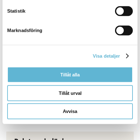
Statistik
Marknadsföring
Visa detaljer
InfoMentor
Tillåt alla
Bromölla kommun använder lärplattformen InfoMentor
för att stärka kommunikationen mellan förskola och
vårdnadshavare, samt mellan skola och elever och
Tillåt urval
deras vårdnadshavare.
Mer information om InfoMentor
Avvisa