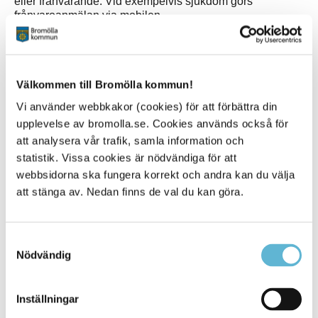
eller frånvarande. Vid exempelvis sjukdom görs
frånvaroanmälan via mobilen.
Pedagogerna använder InfoMentor för att dokumentera
det som sker under dagen. Genom funktionen
Nyheter
,
där bilder och texter kan delas, ges vårdnadshavare
Välkommen till Bromölla kommun!
inblick i barnets vardag och lärande. Det skapar möjlighet
till samtal hemma och gör det enklare att följa och
Vi använder webbkakor (cookies) för att förbättra din
engagera sig i barnets utveckling även på fritidshemmet.
upplevelse av bromolla.se. Cookies används också för
att analysera vår trafik, samla information och
statistik. Vissa cookies är nödvändiga för att
Mer information
webbsidorna ska fungera korrekt och andra kan du välja
att stänga av. Nedan finns de val du kan göra.
Har du frågor angående inkomstuppgifter, ansökan,
placering och uppsägning av fritidshemsplats kontakta
systemförvaltare Beatrice Ams, 0456-82 22 75.
Samtyckesval
Har du frågor angående schemauppgifter, kontakta
Nödvändig
personal/rektor.
Inställningar