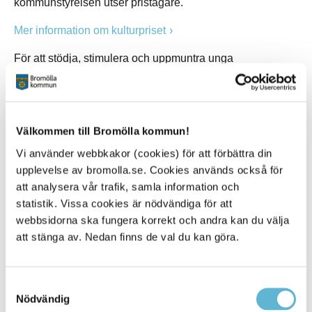
kommunstyrelsen utser pristagare.
Mer information om kulturpriset
För att stödja, stimulera och uppmuntra unga
kulturutövare finns det kommunala kulturstipendiet.
Stipendiet delas ut årligen till en grupp eller enskild
ungdom och är ett rese- eller arbetsstipendium.Ansökan
om kulturstipendiet görs digitalt.
Välkommen till Bromölla kommun!
Mer information om kulturstipendiet
Vi använder webbkakor (cookies) för att förbättra din
upplevelse av bromolla.se. Cookies används också för
att analysera vår trafik, samla information och
statistik. Vissa cookies är nödvändiga för att
Kontakt
webbsidorna ska fungera korrekt och andra kan du välja
Tomas Olsson
att stänga av. Nedan finns de val du kan göra.
Turist-, kultur- och fritidschef
0456-82 22 43
tomas.olsson@bromolla.se
Samtyckesval
Nödvändig