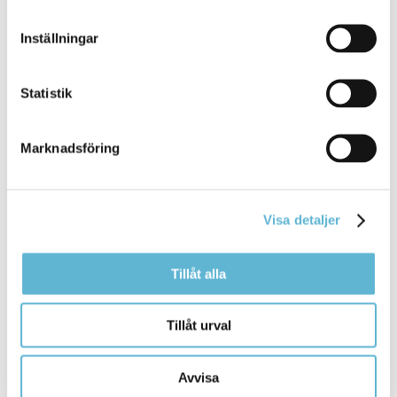
Inställningar
Sidan senast uppdaterad:
den 8 June 2026
Statistik
Marknadsföring
Visa detaljer
KONTAKT
Tillåt alla
Besöksadress
Kommunhuset, Storgatan 48
Tillåt urval
Postadress
Box 18, 295 21 Bromölla
Avvisa
E-post