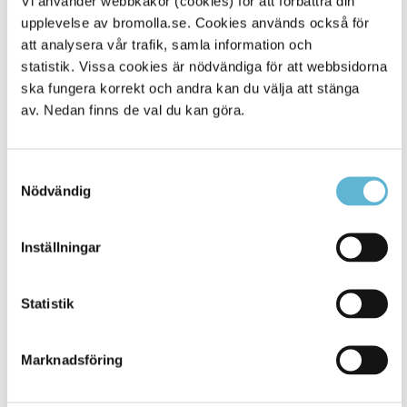
Vi använder webbkakor (cookies) för att förbättra din
upplevelse av bromolla.se. Cookies används också för
Alla platser
330
att analysera vår trafik, samla information och
statistik. Vissa cookies är nödvändiga för att webbsidorna
ska fungera korrekt och andra kan du välja att stänga
av. Nedan finns de val du kan göra.
Samtyckesval
Nödvändig
Inställningar
KONTAKT
Statistik
Besöksadress
Kommunhuset, Storgatan 48
Postadress
Marknadsföring
Box 18, 295 21 Bromölla
E-post