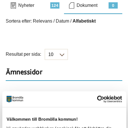
Nyheter
Dokument
124
0
Sortera efter:
Relevans
/
Datum
/
Alfabetiskt
Resultat per sida:
Ämnessidor
Hela webbplatsen
330
Platser
Välkommen till Bromölla kommun!