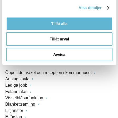
kommunstyrelsen@bromolla.se
Visa detaljer
Webbadress
www.bromolla.se
Tillåt alla
Växel: 0456-82 20 00
Fax: 0456-82 22 00
Tillåt urval
Org.nr: 212000-0894
Avvisa
SNABBVAL
Öppettider växel och reception i kommunhuset
Anslagstavla
Lediga jobb
Felanmälan
Visselblåsarfunktion
Blankettsamling
E-tjänster
E-förslag