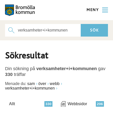
MENY
Sökresultat
Din sökning på
verksamheter+i+kommunen
gav
330
träffar
Menade du:
sam
över
webb
verksamheter+i+kommunen
Allt
Webbsidor
330
206