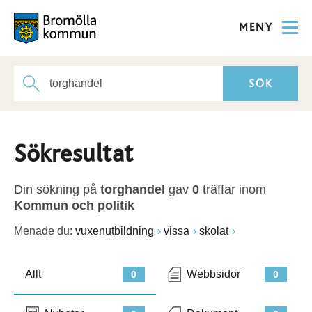
MENY
Sökresultat
Din sökning på
torghandel
gav
0
träffar inom
Kommun och politik
Menade du:
vuxenutbildning
vissa
skolat
Allt
Webbsidor
0
0