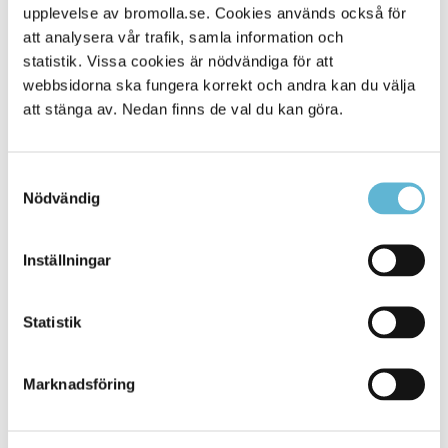
upplevelse av bromolla.se. Cookies används också för
Alla platser
6
att analysera vår trafik, samla information och
statistik. Vissa cookies är nödvändiga för att
webbsidorna ska fungera korrekt och andra kan du välja
att stänga av. Nedan finns de val du kan göra.
Samtyckesval
Nödvändig
Inställningar
KONTAKT
Statistik
Besöksadress
Kommunhuset, Storgatan 48
Postadress
Marknadsföring
Box 18, 295 21 Bromölla
E-post
kommunstyrelsen@bromolla.se