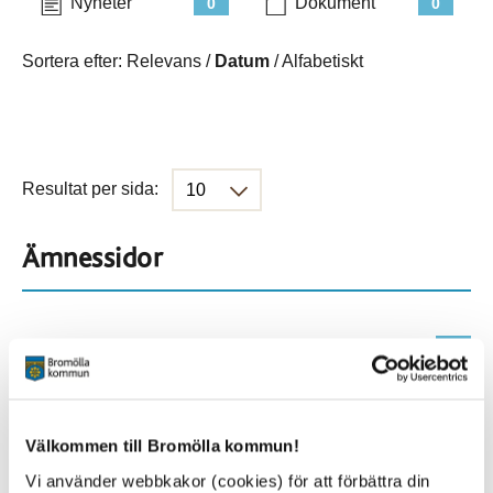
Nyheter
Dokument
0
0
Sortera efter:
Relevans
/
Datum
/
Alfabetiskt
Resultat per sida:
Ämnessidor
Hela webbplatsen
6
Platser
Välkommen till Bromölla kommun!
Vi använder webbkakor (cookies) för att förbättra din