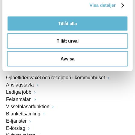
Visa detaljer
Webbadress
www.bromolla.se
Tillåt alla
Växel: 0456-82 20 00
Fax: 0456-82 22 00
Tillåt urval
Org.nr: 212000-0894
Avvisa
SNABBVAL
Öppettider växel och reception i kommunhuset
Anslagstavla
Lediga jobb
Felanmälan
Visselblåsarfunktion
Blankettsamling
E-tjänster
E-förslag